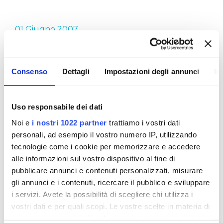
01 Giugno 2007
ACQUA DI QUALITÀ
Consenso
Dettagli
Impostazioni degli annunci
In
L'acqua è preziosa ma è anche buona e sicura. E'
questo, in sintesi, il messaggio che Publiacqua fin
Uso responsabile dei dati
dalla sua nascita ha portato avanti attraverso le
proprie campagne di sensibilizzazione. Come
Noi e
i nostri 1022 partner
trattiamo i vostri dati
abbiamo detto anche in altre occasioni, l'acqua di
personali, ad esempio il vostro numero IP, utilizzando
rubinetto, in tutto il territorio dove il servizio idrico
tecnologie come i cookie per memorizzare e accedere
è gestito da Publiacqua, è di buona qualità, è
alle informazioni sul vostro dispositivo al fine di
sicura ed offre garanzie di controllo come nessun
pubblicare annunci e contenuti personalizzati, misurare
altro tipo di acqua in bottiglia.
gli annunci e i contenuti, ricercare il pubblico e sviluppare
i servizi. Avete la possibilità di scegliere chi utilizza i
E le nostre due campagne 2007 esemplificano al
vostri dati e per quali scopi. Le vostre scelte in materia di
meglio quanto detto sopra. Acqua di qualità…
privacy sono applicabili solo su questa proprietà digitale
direttamente a casa tua! e ricerchiamo… la qualità!!