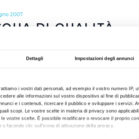
ugno 2007
QUA DI QUALITÀ
a è preziosa ma è anche buona e sicura. E' questo, in sinte
cqua fin dalla sua nascita ha portato avanti attraverso le p
Dettagli
Impostazioni degli annunci
lizzazione. Come abbiamo detto anche in altre occasioni, l'
l territorio dove il servizio idrico è gestito da Publiacqua, è 
e garanzie di controllo come nessun altro tipo di acqua in b
ostre due campagne 2007 esemplificano al meglio quanto d
rattiamo i vostri dati personali, ad esempio il vostro numero IP, 
dere alle informazioni sul vostro dispositivo al fine di pubblica
… direttamente a casa tua! e ricerchiamo… la qualità!! Due m
nunci e i contenuti, ricercare il pubblico e sviluppare i servizi. A
anti fronzoli che hanno alle spalle tutto il lavoro e gli inv
r quali scopi. Le vostre scelte in materia di privacy sono applicabi
in campo dal 2002 ad oggi per poter dare a tutti i cittadin
to le vostre scelte. È possibile modificare o revocare il proprio 
 o facendo clic sull'icona di attivazione della privacy.