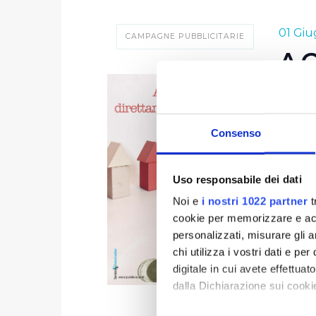
01 Gi
CAMPAGNE PUBBLICITARIE
AC
L'acqu
Publia
Consenso
sensibi
tutto i
Uso responsabile dei dati
ed offr
E le n
Noi e
i nostri 1022 partner
t
cookie per memorizzare e acce
qualità
personalizzati, misurare gli an
senza t
chi utilizza i vostri dati e pe
messo 
digitale in cui avete effettua
dalla Dichiarazione sui cookie