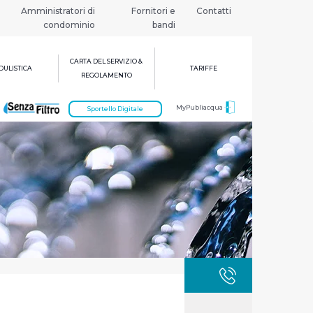
Amministratori di
Fornitori e
Contatti
condominio
bandi
CARTA DEL SERVIZIO &
ULISTICA
TARIFFE
REGOLAMENTO
MyPubliacqua
Sportello Digitale
GUASTI
800 3