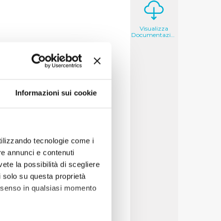
Visualizza
Documentazione
si, il messaggio che
roprie campagne di
Informazioni sui cookie
acqua di rubinetto, in
di buona qualità, è sicura
ottiglia.
etto sopra. Acqua di
utilizzando tecnologie come i
re annunci e contenuti
essaggi chiari, semplici e
vete la possibilità di scegliere
estimenti che Publiacqua ha
li solo su questa proprietà
i acqua buona e sicura.
consenso in qualsiasi momento