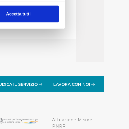
alche metro,
Accetta tutti
e specifiche (impronte
ezione dettagli
. Puoi
lità di base quali la
te dall’Utente e con i
affico sul nostro sito web,
idendo informazioni sul
 di analisi dei dati web,
UDICA IL SERVIZIO
LAVORA CON NOI
oni che l’Utente ha fornito
r le finalità sopra indicate.
Attuazione Misure
onando i singoli cookie
PNRR