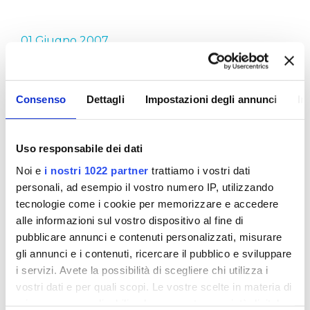
01 Giugno 2007
ACQUA DI QUALITÀ
Consenso
Dettagli
Impostazioni degli annunci
In
L'acqua è preziosa ma è anche buona e sicura. E'
questo, in sintesi, il messaggio che Publiacqua fin
Uso responsabile dei dati
dalla sua nascita ha portato avanti attraverso le
proprie campagne di sensibilizzazione. Come
Noi e
i nostri 1022 partner
trattiamo i vostri dati
abbiamo detto anche in altre occasioni, l'acqua di
personali, ad esempio il vostro numero IP, utilizzando
rubinetto, in tutto il territorio dove il servizio idrico
tecnologie come i cookie per memorizzare e accedere
è gestito da Publiacqua, è di buona qualità, è
alle informazioni sul vostro dispositivo al fine di
sicura ed offre garanzie di controllo come nessun
pubblicare annunci e contenuti personalizzati, misurare
altro tipo di acqua in bottiglia.
gli annunci e i contenuti, ricercare il pubblico e sviluppare
i servizi. Avete la possibilità di scegliere chi utilizza i
E le nostre due campagne 2007 esemplificano al
vostri dati e per quali scopi. Le vostre scelte in materia di
meglio quanto detto sopra. Acqua di qualità…
privacy sono applicabili solo su questa proprietà digitale
direttamente a casa tua! e ricerchiamo… la qualità!!