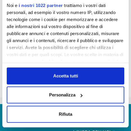
0,5 litri non prodotte
Noi e
i nostri 1022 partner
trattiamo i vostri dati
per 10 milioni di euro risparmiati dalle famiglie.
personali, ad esempio il vostro numero IP, utilizzando
Publiacqua augura a tutti un 2012 di qualità
tecnologie come i cookie per memorizzare e accedere
alle informazioni sul vostro dispositivo al fine di
pubblicare annunci e contenuti personalizzati, misurare
pubbliacqua_-_auguri_di_buon_2012.mp3
gli annunci e i contenuti, ricercare il pubblico e sviluppare
i servizi. Avete la possibilità di scegliere chi utilizza i
vostri dati e per quali scopi. Le vostre scelte in materia di
privacy sono applicabili solo su questa proprietà digitale
in cui avete effettuato le vostre scelte. È possibile
modificare o revocare il proprio consenso in qualsiasi
Accetta tutti
momento dalla Dichiarazione sui cookie o facendo clic
sull'icona di attivazione della privacy.
Personalizza
Con il tuo consenso, vorremmo anche:
raccogliere informazioni sulla tua posizione
© Copyright 2017 - 2026
GLOSSARIO
Rifiuta
geografica, con un'approssimazione di qualche
GIUDICA IL SERVIZIO
metro,