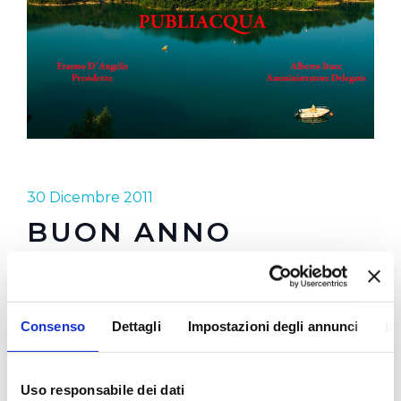
30 Dicembre 2011
BUON ANNO
PUBLIACQUA
60 milioni di euro investiti nel 2011.
Consenso
Dettagli
Impostazioni degli annunci
In
16 milioni di litri di acqua erogata in un anno nei 28
fontanelli installati
Uso responsabile dei dati
equivalenti a 32 milioni di bottiglie di plastica da