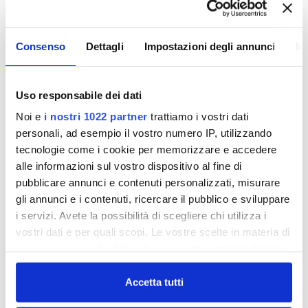
10 Ottobre 2011
Consenso
Dettagli
Impostazioni degli annunci
In
NON CI SONO PIÙ LE
MEZZE STAGIONI.
Uso responsabile dei dati
RISPARMIO IDRICO
Noi e
i nostri 1022 partner
trattiamo i vostri dati
personali, ad esempio il vostro numero IP, utilizzando
tecnologie come i cookie per memorizzare e accedere
....e la nostra campagna 2011 ne segue
alle informazioni sul vostro dispositivo al fine di
l'andamento con un supplemento di uscite su
pubblicare annunci e contenuti personalizzati, misurare
gli annunci e i contenuti, ricercare il pubblico e sviluppare
autobus e radio per sensibilizzare i cittadini sul
i servizi. Avete la possibilità di scegliere chi utilizza i
tema del risparmio idrico. Un uso consapevole
vostri dati e per quali scopi. Le vostre scelte in materia di
della risorsa che diventa ogni anno sempre più
privacy sono applicabili solo su questa proprietà digitale
importante anche in considerazione dei
in cui avete effettuato le vostre scelte. È possibile
cambiamenti climatici in atto.
modificare o revocare il proprio consenso in qualsiasi
Accetta tutti
publiacqua_ott.mp3
momento dalla Dichiarazione sui cookie o facendo clic