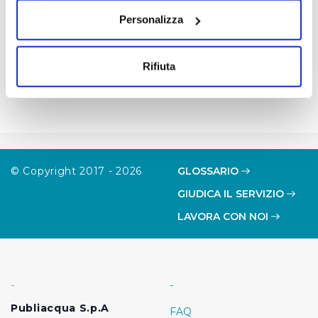
sull'icona di attivazione della privacy.
Personalizza
Con il tuo consenso, vorremmo anche:
raccogliere informazioni sulla tua posizione
Rifiuta
geografica, con un'approssimazione di qualche
metro,
Identificare il tuo dispositivo, scansionandolo
attivamente alla ricerca di caratteristiche specifiche
(impronte digitali).
Approfondisci come vengono elaborati i tuoi dati personali
© Copyright 2017 - 2026
GLOSSARIO
e imposta le tue preferenze nella
sezione dettagli
. Puoi
GIUDICA IL SERVIZIO
modificare o ritirare il tuo consenso in qualsiasi momento
dalla Dichiarazione sui cookie.
LAVORA CON NOI
Utilizziamo dei cookie tecnici necessari per rendere
fruibile il sito web abilitandone funzionalità di base quali
la navigazione sulle pagine e l'accesso alle aree
-
-
protette. In linea con le preferenze manifestate
Publiacqua S.p.A
FAQ