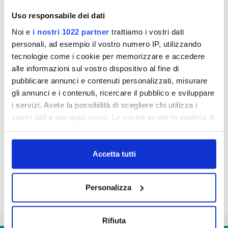
del PInocchio del grande Leo Mattioli con i temi di
Uso responsabile dei dati
Publiacqua: 1) la prima è a scuola con Pinocchio
Noi e
i nostri 1022 partner
trattiamo i vostri dati
che cerca di inventare la qualità dell'acqua; 2) la
personali, ad esempio il vostro numero IP, utilizzando
seconda invece vede un Pinocchio malato che per
tecnologie come i cookie per memorizzare e accedere
rifiutare la medicina si inventa la "bugia" dell'acqua
alle informazioni sul vostro dispositivo al fine di
cattiva. Le voci negli spot audio sono come
pubblicare annunci e contenuti personalizzati, misurare
sempre dei bravissimi Alessandro Paci, Kagliostro
gli annunci e i contenuti, ricercare il pubblico e sviluppare
e Monica Bauco.
i servizi. Avete la possibilità di scegliere chi utilizza i
vostri dati e per quali scopi. Le vostre scelte in materia di
privacy sono applicabili solo su questa proprietà digitale
in cui avete effettuato le vostre scelte. È possibile
modificare o revocare il proprio consenso in qualsiasi
Accetta tutti
momento dalla Dichiarazione sui cookie o facendo clic
sull'icona di attivazione della privacy.
Personalizza
Con il tuo consenso, vorremmo anche:
raccogliere informazioni sulla tua posizione
Rifiuta