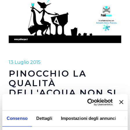
13 Luglio 2015
PINOCCHIO LA
QUALITÀ
DELL'ACQUA NON SI
INVENTA
Consenso
Dettagli
Impostazioni degli annunci
In
Due le situazioni scelte dall'autore Giovanni
Mattioli per far interagire la straordinaria sagoma