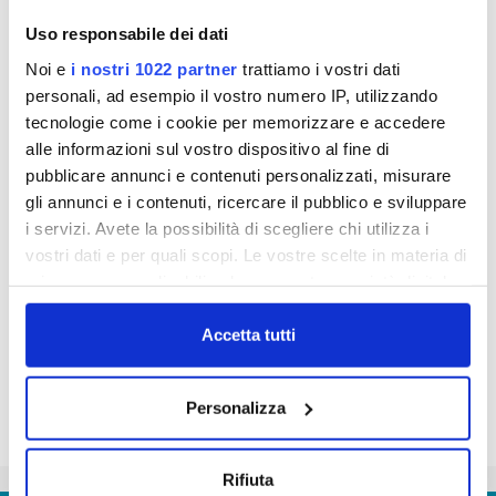
del PInocchio del grande Leo Mattioli con i temi di
Uso responsabile dei dati
Publiacqua: 1) la prima è a scuola con Pinocchio
Noi e
i nostri 1022 partner
trattiamo i vostri dati
che cerca di inventare la qualità dell'acqua; 2) la
personali, ad esempio il vostro numero IP, utilizzando
seconda invece vede un Pinocchio malato che per
tecnologie come i cookie per memorizzare e accedere
rifiutare la medicina si inventa la "bugia" dell'acqua
alle informazioni sul vostro dispositivo al fine di
cattiva. Le voci negli spot audio sono come
pubblicare annunci e contenuti personalizzati, misurare
sempre dei bravissimi Alessandro Paci, Kagliostro
gli annunci e i contenuti, ricercare il pubblico e sviluppare
e Monica Bauco.
i servizi. Avete la possibilità di scegliere chi utilizza i
vostri dati e per quali scopi. Le vostre scelte in materia di
privacy sono applicabili solo su questa proprietà digitale
in cui avete effettuato le vostre scelte. È possibile
modificare o revocare il proprio consenso in qualsiasi
Accetta tutti
momento dalla Dichiarazione sui cookie o facendo clic
sull'icona di attivazione della privacy.
Personalizza
Con il tuo consenso, vorremmo anche:
raccogliere informazioni sulla tua posizione
Rifiuta