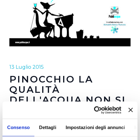
13 Luglio 2015
PINOCCHIO LA
QUALITÀ
DELL'ACQUA NON SI
INVENTA
Consenso
Dettagli
Impostazioni degli annunci
In
Due le situazioni scelte dall'autore Giovanni
Mattioli per far interagire la straordinaria sagoma