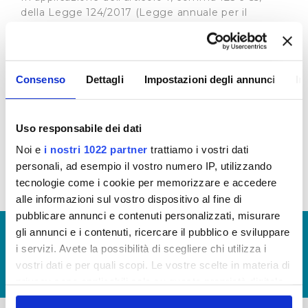
della Legge 124/2017 (Legge annuale per il
mercato e la concorrenza), che ha introdotto
obblighi di trasparenza per le imprese che
ricevono sovvenzioni, contributi, incarichi retribuiti
e comunque vantaggi economici di qualunque
Consenso
Dettagli
Impostazioni degli annunci
In
genere di importo superiore a 10.000 euro dalle
pubbliche amministrazioni e Società dalle stesse
controllate e partecipate, si riportano allegati i
Uso responsabile dei dati
contributi su investimenti Deliberati dalle Autorità
eroganti.
Noi e
i nostri 1022 partner
trattiamo i vostri dati
personali, ad esempio il vostro numero IP, utilizzando
tecnologie come i cookie per memorizzare e accedere
alle informazioni sul vostro dispositivo al fine di
pubblicare annunci e contenuti personalizzati, misurare
gli annunci e i contenuti, ricercare il pubblico e sviluppare
© Copyright 2017 - 2026
GLOSSARIO
i servizi. Avete la possibilità di scegliere chi utilizza i
GIUDICA IL SERVIZIO
vostri dati e per quali scopi. Le vostre scelte in materia di
LAVORA CON NOI
privacy sono applicabili solo su questa proprietà digitale
in cui avete effettuato le vostre scelte. È possibile