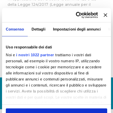
della Legge 124/2017 (Legge annuale per il
mercato e la concorrenza), che ha introdotto
obblighi di trasparenza per le imprese che
ricevono sovvenzioni, contributi, incarichi retribuiti
e comunque vantaggi economici di qualunque
Consenso
Dettagli
Impostazioni degli annunci
In
genere di importo superiore a 10.000 euro dalle
pubbliche amministrazioni e Società dalle stesse
controllate e partecipate, si riportano allegati i
Uso responsabile dei dati
contributi su investimenti Deliberati dalle Autorità
eroganti.
Noi e
i nostri 1022 partner
trattiamo i vostri dati
personali, ad esempio il vostro numero IP, utilizzando
tecnologie come i cookie per memorizzare e accedere
alle informazioni sul vostro dispositivo al fine di
pubblicare annunci e contenuti personalizzati, misurare
gli annunci e i contenuti, ricercare il pubblico e sviluppare
© Copyright 2017 - 2026
GLOSSARIO
i servizi. Avete la possibilità di scegliere chi utilizza i
GIUDICA IL SERVIZIO
vostri dati e per quali scopi. Le vostre scelte in materia di
LAVORA CON NOI
privacy sono applicabili solo su questa proprietà digitale
in cui avete effettuato le vostre scelte. È possibile