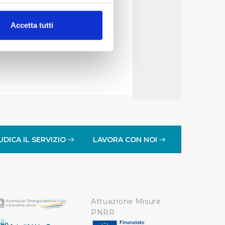
gestore del servizio
alche metro,
Accetta tutti
e specifiche (impronte
ezione dettagli
. Puoi
lità di base quali la
te dall’Utente e con i
affico sul nostro sito web,
idendo informazioni sul
UDICA IL SERVIZIO
LAVORA CON NOI
 di analisi dei dati web,
oni che l’Utente ha fornito
r le finalità sopra indicate.
Attuazione Misure
onando i singoli cookie
PNRR