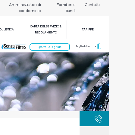
Amministratori di
Fornitori e
Contatti
condominio
bandi
CARTA DEL SERVIZIO &
ULISTICA
TARIFFE
REGOLAMENTO
MyPubliacqua
Sportello Digitale
GUASTI
800 3