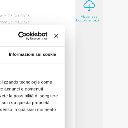
one: 23.08.2023
Visualizza
Documentazione
to: 23.08.2023
Informazioni sui cookie
ercato e la
oni, contributi,
re a 10.000 euro
llegati i contributi
utilizzando tecnologie come i
re annunci e contenuti
vete la possibilità di scegliere
li solo su questa proprietà
consenso in qualsiasi momento