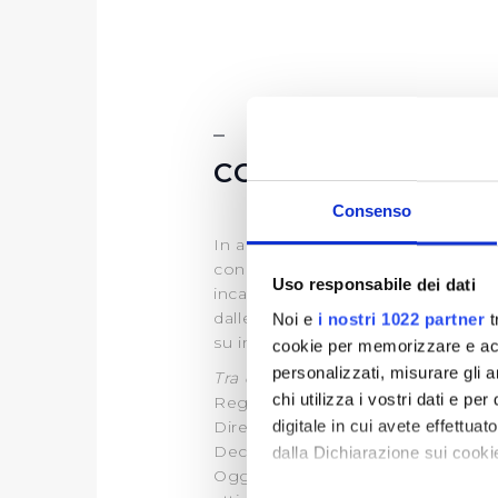
CONTRIBUTI PUB
Consenso
In applicazione dell’articolo 1, 
concorrenza), che ha introdotto o
Uso responsabile dei dati
incarichi retribuiti e comunque 
dalle pubbliche amministrazioni e S
Noi e
i nostri 1022 partner
t
su investimenti Deliberati dalle Au
cookie per memorizzare e acce
personalizzati, misurare gli an
Tra questi
:
chi utilizza i vostri dati e pe
Regione Toscana
digitale in cui avete effettua
Direzione Ambiente ed Energia
Decreto Dirigenziale n.2028 del 
dalla Dichiarazione sui cookie
Oggetto dell'atto: Impegno Publi