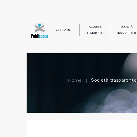
ACQUA &
SOCIETÀ
CHI SIAMO
TERRITORIO
TRASPARENTE
Home
|
Società trasparente