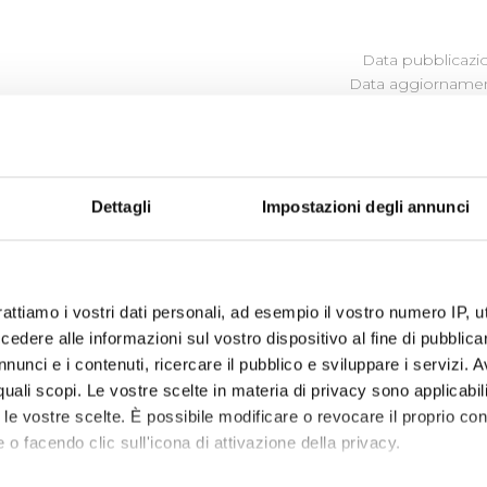
Data pubblicazi
Data aggiornamen
BLICI
Dettagli
Impostazioni degli annunci
comma 125 e ss, della Legge 124/2017 (Legge annuale per il m
bblighi di trasparenza per le imprese che ricevono sovvenzi
vantaggi economici di qualunque genere di importo superio
ocietà dalle stesse controllate e partecipate, si riportano a
rattiamo i vostri dati personali, ad esempio il vostro numero IP, 
torità eroganti.
dere alle informazioni sul vostro dispositivo al fine di pubblica
nunci e i contenuti, ricercare il pubblico e sviluppare i servizi. A
r quali scopi. Le vostre scelte in materia di privacy sono applicabi
to le vostre scelte. È possibile modificare o revocare il proprio 
6/12/2018: Estremi atto di assegnazione
 o facendo clic sull'icona di attivazione della privacy.
acqua - Invaso di Bilancino