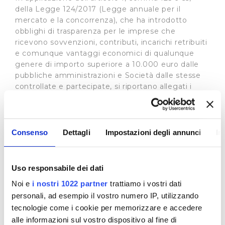
della Legge 124/2017 (Legge annuale per il
mercato e la concorrenza), che ha introdotto
obblighi di trasparenza per le imprese che
ricevono sovvenzioni, contributi, incarichi retribuiti
e comunque vantaggi economici di qualunque
genere di importo superiore a 10.000 euro dalle
pubbliche amministrazioni e Società dalle stesse
controllate e partecipate, si riportano allegati i
contributi su investimenti Deliberati dalle Autorità
eroganti.
Tra questi
:
Consenso
Dettagli
Impostazioni degli annunci
In
Regione Toscana
Direzione Ambiente ed Energia
Decreto Dirigenziale n.2028 del 6/12/2018: Estremi
Uso responsabile dei dati
atto di assegnazione
Oggetto dell'atto: Impegno Publiacqua - Invaso di
Noi e
i nostri 1022 partner
trattiamo i vostri dati
Bilancino
personali, ad esempio il vostro numero IP, utilizzando
attività finanziata: Trasferimento della proprietà
tecnologie come i cookie per memorizzare e accedere
dell’invaso di Bilancino - risorse a favore
alle informazioni sul vostro dispositivo al fine di
delgestore del servizio idrico)