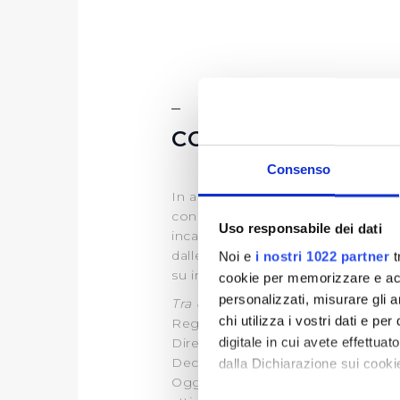
CONTRIBUTI PUB
Consenso
In applicazione dell’articolo 1, 
concorrenza), che ha introdotto o
Uso responsabile dei dati
incarichi retribuiti e comunque 
dalle pubbliche amministrazioni e S
Noi e
i nostri 1022 partner
t
su investimenti Deliberati dalle Au
cookie per memorizzare e acce
personalizzati, misurare gli an
Tra questi
:
chi utilizza i vostri dati e pe
Regione Toscana
digitale in cui avete effettua
Direzione Ambiente ed Energia
Decreto Dirigenziale n.20288 del
dalla Dichiarazione sui cookie
Oggetto dell'atto: Impegno Publi