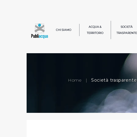
ACQUA &
SOCIETÀ
CHI SIAMO
TERRITORIO
TRASPARENTE
Home
|
Società trasparente