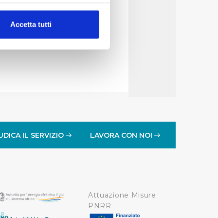
 gestore del servizio
alche metro,
Accetta tutti
e specifiche (impronte
ezione dettagli
. Puoi
lità di base quali la
te dall’Utente e con i
affico sul nostro sito web,
idendo informazioni sul
UDICA IL SERVIZIO
LAVORA CON NOI
 di analisi dei dati web,
oni che l’Utente ha fornito
r le finalità sopra indicate.
Attuazione Misure
onando i singoli cookie
PNRR