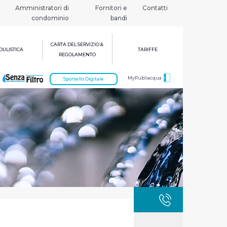
Amministratori di
Fornitori e
Contatti
condominio
bandi
CARTA DEL SERVIZIO &
ULISTICA
TARIFFE
REGOLAMENTO
MyPubliacqua
Sportello Digitale
GUASTI
800 3