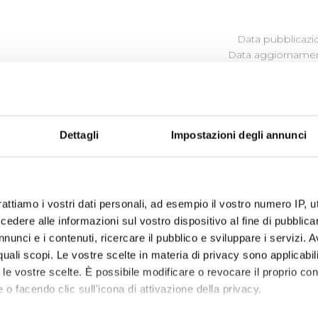
Data pubblicazi
Data aggiornamen
BLICI
Dettagli
Impostazioni degli annunci
comma 125 e ss, della Legge 124/2017 (Legge annuale per il m
bblighi di trasparenza per le imprese che ricevono sovvenzi
vantaggi economici di qualunque genere di importo superio
ocietà dalle stesse controllate e partecipate, si riportano a
rattiamo i vostri dati personali, ad esempio il vostro numero IP, 
torità eroganti.
dere alle informazioni sul vostro dispositivo al fine di pubblica
nunci e i contenuti, ricercare il pubblico e sviluppare i servizi. A
r quali scopi. Le vostre scelte in materia di privacy sono applicabi
to le vostre scelte. È possibile modificare o revocare il proprio 
 6/12/2018: Estremi atto di assegnazione
 o facendo clic sull'icona di attivazione della privacy.
acqua - Invaso di Bilancino