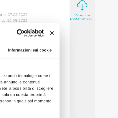
one: 07.03.2022
Visualizza
Documentazione
to: 23.08.2023
Informazioni sui cookie
ercato e la
oni, contributi,
re a 10.000 euro
llegati i contributi
utilizzando tecnologie come i
re annunci e contenuti
vete la possibilità di scegliere
li solo su questa proprietà
consenso in qualsiasi momento