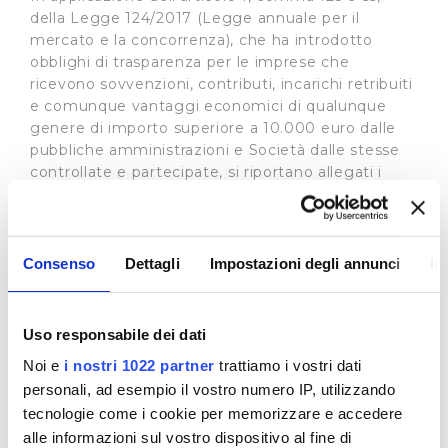
della Legge 124/2017 (Legge annuale per il
mercato e la concorrenza), che ha introdotto
obblighi di trasparenza per le imprese che
ricevono sovvenzioni, contributi, incarichi retribuiti
e comunque vantaggi economici di qualunque
genere di importo superiore a 10.000 euro dalle
pubbliche amministrazioni e Società dalle stesse
controllate e partecipate, si riportano allegati i
contributi su investimenti Deliberati dalle Autorità
eroganti.
Tra questi
:
Consenso
Dettagli
Impostazioni degli annunci
In
Regione Toscana
Direzione Ambiente ed Energia
Decreto Dirigenziale n.20288 del
Uso responsabile dei dati
6/12/2018: Estremi atto di assegnazione
Oggetto dell'atto: Impegno Publiacqua - Invaso di
Noi e
i nostri 1022 partner
trattiamo i vostri dati
Bilancino
personali, ad esempio il vostro numero IP, utilizzando
attività finanziata: Trasferimento della proprietà
tecnologie come i cookie per memorizzare e accedere
dell’invaso di Bilancino - risorse a favore del
alle informazioni sul vostro dispositivo al fine di
gestore del servizio idrico