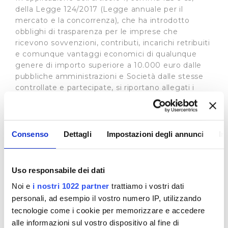
della Legge 124/2017 (Legge annuale per il
mercato e la concorrenza), che ha introdotto
obblighi di trasparenza per le imprese che
ricevono sovvenzioni, contributi, incarichi retribuiti
e comunque vantaggi economici di qualunque
genere di importo superiore a 10.000 euro dalle
pubbliche amministrazioni e Società dalle stesse
controllate e partecipate, si riportano allegati i
contributi su investimenti Deliberati dalle Autorità
eroganti.
Tra questi
:
Consenso
Dettagli
Impostazioni degli annunci
In
Regione Toscana
Direzione Ambiente ed Energia
Decreto Dirigenziale n.20288 del
Uso responsabile dei dati
6/12/2018: Estremi atto di assegnazione
Oggetto dell'atto: Impegno Publiacqua - Invaso di
Noi e
i nostri 1022 partner
trattiamo i vostri dati
Bilancino
personali, ad esempio il vostro numero IP, utilizzando
attività finanziata: Trasferimento della proprietà
tecnologie come i cookie per memorizzare e accedere
dell’invaso di Bilancino - risorse a favore del
alle informazioni sul vostro dispositivo al fine di
gestore del servizio idrico