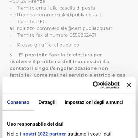
– 50126 Firenze
• Tramite email alla casella di posta
elettronica
commerciale@publiacqua.it
• Tramite PEC
all’indirizzo
commerciale@cert.publiacqua.it
• Tramite fax al numero 0556862451
• Presso gli uffici al pubblico
3.
E' possibile fare la telelettura per
risolvere il problema dell'inaccessibilità
contatori singoli/singolarizzazione non
fattibile? Come mai nel servizio elettrico e gas
viene fatta la telelettura? Perché Publiacqua
non può fare i contratti con i singoli
condomini?
Consenso
Dettagli
Impostazioni degli annunci
In
I servizi elettrico e gas stanno già attuando la
telelettura poiché prevista dal regolamento del
loro settore. Il regolamento idrico ancora non
disciplina la telelettura. Tuttavia Publiacqua sta
Uso responsabile dei dati
portando avanti un progetto di telelettura per i
Noi e
i nostri 1022 partner
trattiamo i vostri dati
contatori con contratto di fornitura diretto ed