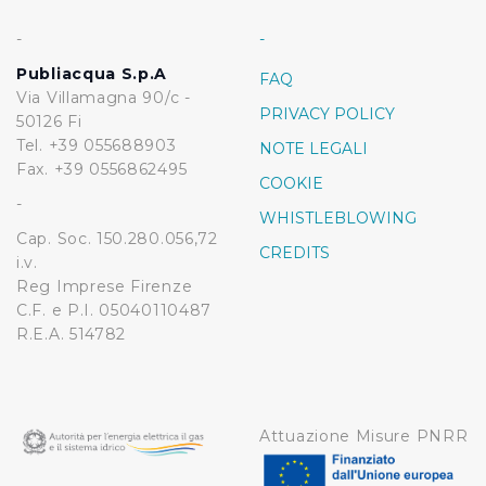
-
-
Publiacqua S.p.A
FAQ
Via Villamagna 90/c -
PRIVACY POLICY
50126 Fi
Tel. +39 055688903
NOTE LEGALI
Fax. +39 0556862495
COOKIE
-
WHISTLEBLOWING
Cap. Soc. 150.280.056,72
CREDITS
i.v.
Reg Imprese Firenze
C.F. e P.I. 05040110487
R.E.A. 514782
Attuazione Misure PNRR