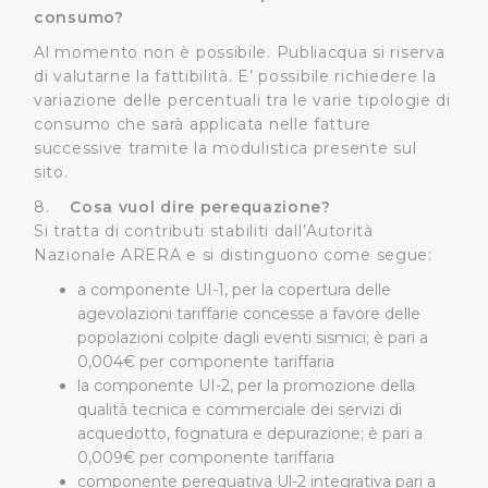
informazioni ricevute con altre informazioni che l’Utente
consumo?
ha fornito loro o che hanno raccolto dal suo utilizzo dei
Al momento non è possibile. Publiacqua si riserva
loro servizi.
di valutarne la fattibilità. E’ possibile richiedere la
variazione delle percentuali tra le varie tipologie di
Cliccando su "Accetta tutti", l'Utente accetta di
consumo che sarà applicata nelle fatture
memorizzare tutti i cookie sul dispositivo per le finalità
successive tramite la modulistica presente sul
sopra indicate.
sito.
8.
Cosa vuol dire perequazione?
Cliccando su "Personalizza" l’Utente può gestire
Si tratta di contributi stabiliti dall’Autorità
direttamente le proprie preferenze selezionando i
Nazionale ARERA e si distinguono come segue:
singoli cookie desiderati e le terze parti destinatarie
a componente UI-1, per la copertura delle
della condivisione di informazioni sopra indicata.
agevolazioni tariffarie concesse a favore delle
popolazioni colpite dagli eventi sismici; è pari a
Cliccando su "Rifiuta" o sulla "X" posizionata in alto a
0,004€ per componente tariffaria
destra in questo banner l’Utente rifiuta tutti i cookie con
la componente UI-2, per la promozione della
la sola eccezione dei cookie tecnici. La chiusura del
qualità tecnica e commerciale dei servizi di
presente banner comporta il permanere delle
acquedotto, fognatura e depurazione; è pari a
impostazioni di default e dunque la continuazione della
0,009€ per componente tariffaria
navigazione in assenza di cookie o altri sistemi di
componente perequativa Ul-2 integrativa pari a