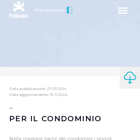
Toggle
MYPUBLIACQUA
navigatio
Data pubblicazione: 27.03.2014
Data aggiornamento: 19.11.2024
PER IL CONDOMINIO
Nella maggior parte dei condomini i singoli