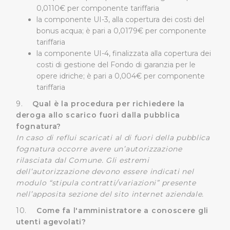
0,0110€ per componente tariffaria
tracciamento ad esclusione di quelli tecnici
la componente UI-3, alla copertura dei costi del
indispensabili per una corretta visualizzazione della
bonus acqua; è pari a 0,0179€ per componente
pagina.
tariffaria
la componente UI-4, finalizzata alla copertura dei
costi di gestione del Fondo di garanzia per le
opere idriche; è pari a 0,004€ per componente
tariffaria
9.
Qual è la procedura per richiedere la
deroga allo scarico fuori dalla pubblica
fognatura?
In caso di reflui scaricati al di fuori della pubblica
fognatura occorre avere un’autorizzazione
rilasciata dal Comune. Gli estremi
dell’autorizzazione devono essere indicati nel
modulo “stipula contratti/variazioni” presente
nell’apposita sezione del sito internet aziendale.
10.
Come fa l'amministratore a conoscere gli
utenti agevolati?