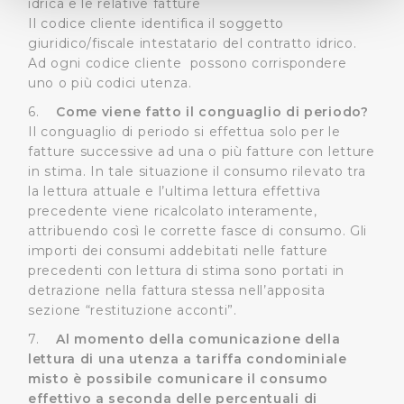
idrica e le relative fatture
(impronte digitali).
Il codice cliente identifica il soggetto
giuridico/fiscale intestatario del contratto idrico.
Approfondisci come vengono elaborati i tuoi dati personali
Ad ogni codice cliente possono corrispondere
e imposta le tue preferenze nella
sezione dettagli
. Puoi
uno o più codici utenza.
modificare o ritirare il tuo consenso in qualsiasi momento
dalla Dichiarazione sui cookie.
6.
Come viene fatto il conguaglio di periodo?
Il conguaglio di periodo si effettua solo per le
fatture successive ad una o più fatture con letture
Utilizziamo dei cookie tecnici necessari per rendere
in stima. In tale situazione il consumo rilevato tra
fruibile il sito web abilitandone funzionalità di base quali
la lettura attuale e l’ultima lettura effettiva
la navigazione sulle pagine e l'accesso alle aree
precedente viene ricalcolato interamente,
protette. In linea con le preferenze manifestate
attribuendo così le corrette fasce di consumo. Gli
dall’Utente e con i consensi dallo stesso prestati, i
importi dei consumi addebitati nelle fatture
cookie possono essere inoltre utilizzati per analizzare il
precedenti con lettura di stima sono portati in
traffico sul nostro sito web, per personalizzare
detrazione nella fattura stessa nell’apposita
contenuti ed annunci e per fornire funzionalità dei social
sezione “restituzione acconti”.
media, condividendo informazioni sul modo in cui
7.
Al momento della comunicazione della
l’Utente utilizza il nostro sito con i nostri partner. Tali
lettura di una utenza a tariffa condominiale
soggetti, che si occupano di analisi dei dati web,
misto è possibile comunicare il consumo
pubblicità e social media, potrebbero combinare le
effettivo a seconda delle percentuali di