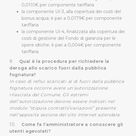
0,0110€ per componente tariffaria
tracciamento ad esclusione di quelli tecnici
la componente UI-3, alla copertura dei costi del
indispensabili per una corretta visualizzazione della
bonus acqua; è pari a 0,0179€ per componente
pagina.
tariffaria
la componente UI-4, finalizzata alla copertura dei
costi di gestione del Fondo di garanzia per le
opere idriche; è pari a 0,004€ per componente
tariffaria
9.
Qual è la procedura per richiedere la
deroga allo scarico fuori dalla pubblica
fognatura?
In caso di reflui scaricati al di fuori della pubblica
fognatura occorre avere un’autorizzazione
rilasciata dal Comune. Gli estremi
dell’autorizzazione devono essere indicati nel
modulo “stipula contratti/variazioni” presente
nell’apposita sezione del sito internet aziendale.
10.
Come fa l'amministratore a conoscere gli
utenti agevolati?