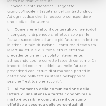
idrica e le relative fatture
(impronte digitali).
Il codice cliente identifica il soggetto
giuridico/fiscale intestatario del contratto idrico.
Approfondisci come vengono elaborati i tuoi dati personali
Ad ogni codice cliente possono corrispondere
e imposta le tue preferenze nella
sezione dettagli
. Puoi
uno o più codici utenza.
modificare o ritirare il tuo consenso in qualsiasi momento
dalla Dichiarazione sui cookie.
6.
Come viene fatto il conguaglio di periodo?
Il conguaglio di periodo si effettua solo per le
fatture successive ad una o più fatture con letture
Utilizziamo dei cookie tecnici necessari per rendere
in stima. In tale situazione il consumo rilevato tra
fruibile il sito web abilitandone funzionalità di base quali
la lettura attuale e l’ultima lettura effettiva
la navigazione sulle pagine e l'accesso alle aree
precedente viene ricalcolato interamente,
protette. In linea con le preferenze manifestate
attribuendo così le corrette fasce di consumo. Gli
dall’Utente e con i consensi dallo stesso prestati, i
importi dei consumi addebitati nelle fatture
cookie possono essere inoltre utilizzati per analizzare il
precedenti con lettura di stima sono portati in
traffico sul nostro sito web, per personalizzare
detrazione nella fattura stessa nell’apposita
contenuti ed annunci e per fornire funzionalità dei social
sezione “restituzione acconti”.
media, condividendo informazioni sul modo in cui
7.
Al momento della comunicazione della
l’Utente utilizza il nostro sito con i nostri partner. Tali
lettura di una utenza a tariffa condominiale
soggetti, che si occupano di analisi dei dati web,
misto è possibile comunicare il consumo
pubblicità e social media, potrebbero combinare le
effettivo a seconda delle percentuali di