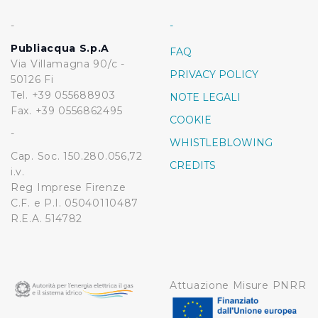
-
-
Publiacqua S.p.A
FAQ
Via Villamagna 90/c -
PRIVACY POLICY
50126 Fi
Tel. +39 055688903
NOTE LEGALI
Fax. +39 0556862495
COOKIE
-
WHISTLEBLOWING
Cap. Soc. 150.280.056,72
CREDITS
i.v.
Reg Imprese Firenze
C.F. e P.I. 05040110487
R.E.A. 514782
Attuazione Misure PNRR