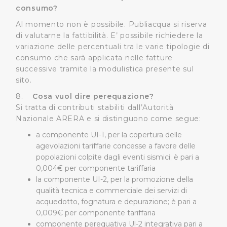
informazioni ricevute con altre informazioni che l’Utente
consumo?
ha fornito loro o che hanno raccolto dal suo utilizzo dei
Al momento non è possibile. Publiacqua si riserva
loro servizi.
di valutarne la fattibilità. E’ possibile richiedere la
variazione delle percentuali tra le varie tipologie di
Cliccando su "Accetta tutti", l'Utente accetta di
consumo che sarà applicata nelle fatture
memorizzare tutti i cookie sul dispositivo per le finalità
successive tramite la modulistica presente sul
sopra indicate.
sito.
8.
Cosa vuol dire perequazione?
Cliccando su "Personalizza" l’Utente può gestire
Si tratta di contributi stabiliti dall’Autorità
direttamente le proprie preferenze selezionando i
Nazionale ARERA e si distinguono come segue:
singoli cookie desiderati e le terze parti destinatarie
a componente UI-1, per la copertura delle
della condivisione di informazioni sopra indicata.
agevolazioni tariffarie concesse a favore delle
popolazioni colpite dagli eventi sismici; è pari a
Cliccando su "Rifiuta" o sulla "X" posizionata in alto a
0,004€ per componente tariffaria
destra in questo banner l’Utente rifiuta tutti i cookie con
la componente UI-2, per la promozione della
la sola eccezione dei cookie tecnici. La chiusura del
qualità tecnica e commerciale dei servizi di
presente banner comporta il permanere delle
acquedotto, fognatura e depurazione; è pari a
impostazioni di default e dunque la continuazione della
0,009€ per componente tariffaria
navigazione in assenza di cookie o altri sistemi di
componente perequativa Ul-2 integrativa pari a