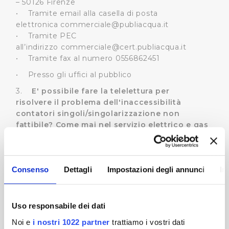
– 50126 Firenze
• Tramite email alla casella di posta
elettronica
commerciale@publiacqua.it
• Tramite PEC
all’indirizzo
commerciale@cert.publiacqua.it
• Tramite fax al numero 0556862451
• Presso gli uffici al pubblico
3.
E' possibile fare la telelettura per
risolvere il problema dell'inaccessibilità
contatori singoli/singolarizzazione non
fattibile? Come mai nel servizio elettrico e gas
viene fatta la telelettura? Perché Publiacqua
non può fare i contratti con i singoli
condomini?
Consenso
Dettagli
Impostazioni degli annunci
In
I servizi elettrico e gas stanno già attuando la
telelettura poiché prevista dal regolamento del
loro settore. Il regolamento idrico ancora non
disciplina la telelettura. Tuttavia Publiacqua sta
Uso responsabile dei dati
portando avanti un progetto di telelettura per i
Noi e
i nostri 1022 partner
trattiamo i vostri dati
contatori con contratto di fornitura diretto ed