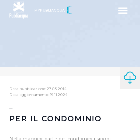
Toggle
MYPUBLIACQUA
navigatio
Data pubblicazione: 27.03.2014
Data aggiornamento: 19.11.2024
PER IL CONDOMINIO
Nella maggior parte dei condomini i singoli