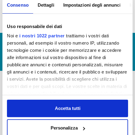
Consenso
Dettagli
Impostazioni degli annunci
In
idrico integrato (visualizzazione documentazione)
Uso responsabile dei dati
Noi e
i nostri 1022 partner
trattiamo i vostri dati
© Copyright 2017 - 2026
GLOSSARIO
personali, ad esempio il vostro numero IP, utilizzando
tecnologie come i cookie per memorizzare e accedere
GIUDICA IL SERVIZIO
alle informazioni sul vostro dispositivo al fine di
LAVORA CON NOI
pubblicare annunci e contenuti personalizzati, misurare
gli annunci e i contenuti, ricercare il pubblico e sviluppare
i servizi. Avete la possibilità di scegliere chi utilizza i
vostri dati e per quali scopi. Le vostre scelte in materia di
-
-
privacy sono applicabili solo su questa proprietà digitale
Publiacqua S.p.A
in cui avete effettuato le vostre scelte. È possibile
FAQ
Via Villamagna 90/c -
modificare o revocare il proprio consenso in qualsiasi
Accetta tutti
PRIVACY POLICY
50126 Fi
momento dalla Dichiarazione sui cookie o facendo clic
Tel. +39 055688903
NOTE LEGALI
sull'icona di attivazione della privacy.
Fax. +39 0556862495
Personalizza
COOKIE