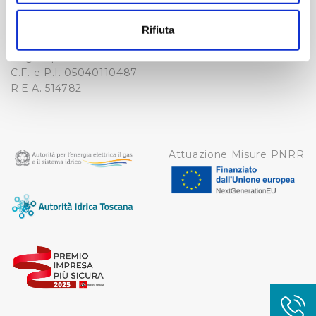
-
Con il tuo consenso, vorremmo anche:
WHISTLEBLOWING
raccogliere informazioni sulla tua posizione
Cap. Soc. 150.280.056,72
Rifiuta
CREDITS
geografica, con un'approssimazione di qualche
i.v.
Reg Imprese Firenze
metro,
C.F. e P.I. 05040110487
Identificare il tuo dispositivo, scansionandolo
R.E.A. 514782
attivamente alla ricerca di caratteristiche specifiche
(impronte digitali).
Approfondisci come vengono elaborati i tuoi dati personali
e imposta le tue preferenze nella
sezione dettagli
. Puoi
Attuazione Misure PNRR
modificare o ritirare il tuo consenso in qualsiasi momento
dalla Dichiarazione sui cookie.
Utilizziamo dei cookie tecnici necessari per rendere
fruibile il sito web abilitandone funzionalità di base quali
la navigazione sulle pagine e l'accesso alle aree
protette. In linea con le preferenze manifestate
dall’Utente e con i consensi dallo stesso prestati, i
cookie possono essere inoltre utilizzati per analizzare il
traffico sul nostro sito web, per personalizzare