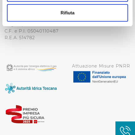
-
Con il tuo consenso, vorremmo anche:
WHISTLEBLOWING
raccogliere informazioni sulla tua posizione
Cap. Soc. 150.280.056,72
Rifiuta
CREDITS
geografica, con un'approssimazione di qualche
i.v.
Reg Imprese Firenze
metro,
C.F. e P.I. 05040110487
Identificare il tuo dispositivo, scansionandolo
R.E.A. 514782
attivamente alla ricerca di caratteristiche specifiche
(impronte digitali).
Approfondisci come vengono elaborati i tuoi dati personali
e imposta le tue preferenze nella
sezione dettagli
. Puoi
Attuazione Misure PNRR
modificare o ritirare il tuo consenso in qualsiasi momento
dalla Dichiarazione sui cookie.
Utilizziamo dei cookie tecnici necessari per rendere
fruibile il sito web abilitandone funzionalità di base quali
la navigazione sulle pagine e l'accesso alle aree
protette. In linea con le preferenze manifestate
dall’Utente e con i consensi dallo stesso prestati, i
cookie possono essere inoltre utilizzati per analizzare il
traffico sul nostro sito web, per personalizzare