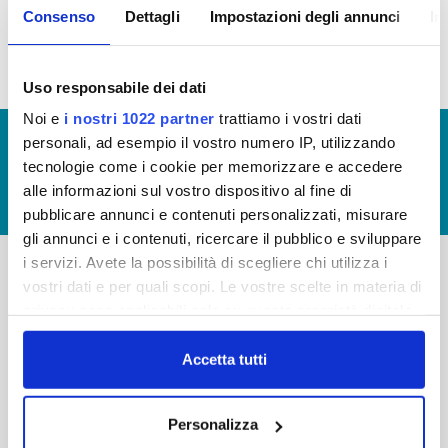
Consenso
Dettagli
Impostazioni degli annunci
In
idrico integrato (visualizzazione documentazione)
Uso responsabile dei dati
Noi e
i nostri 1022 partner
trattiamo i vostri dati
© Copyright 2017 - 2026
GLOSSARIO
personali, ad esempio il vostro numero IP, utilizzando
tecnologie come i cookie per memorizzare e accedere
GIUDICA IL SERVIZIO
alle informazioni sul vostro dispositivo al fine di
LAVORA CON NOI
pubblicare annunci e contenuti personalizzati, misurare
gli annunci e i contenuti, ricercare il pubblico e sviluppare
i servizi. Avete la possibilità di scegliere chi utilizza i
vostri dati e per quali scopi. Le vostre scelte in materia di
-
-
privacy sono applicabili solo su questa proprietà digitale
Publiacqua S.p.A
in cui avete effettuato le vostre scelte. È possibile
FAQ
Via Villamagna 90/c -
modificare o revocare il proprio consenso in qualsiasi
Accetta tutti
PRIVACY POLICY
50126 Fi
momento dalla Dichiarazione sui cookie o facendo clic
Tel. +39 055688903
NOTE LEGALI
sull'icona di attivazione della privacy.
Fax. +39 0556862495
Personalizza
COOKIE