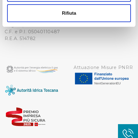
-
Con il tuo consenso, vorremmo anche:
WHISTLEBLOWING
raccogliere informazioni sulla tua posizione
Cap. Soc. 150.280.056,72
Rifiuta
CREDITS
geografica, con un'approssimazione di qualche
i.v.
Reg Imprese Firenze
metro,
C.F. e P.I. 05040110487
Identificare il tuo dispositivo, scansionandolo
R.E.A. 514782
attivamente alla ricerca di caratteristiche specifiche
(impronte digitali).
Approfondisci come vengono elaborati i tuoi dati personali
e imposta le tue preferenze nella
sezione dettagli
. Puoi
Attuazione Misure PNRR
modificare o ritirare il tuo consenso in qualsiasi momento
dalla Dichiarazione sui cookie.
Utilizziamo dei cookie tecnici necessari per rendere
fruibile il sito web abilitandone funzionalità di base quali
la navigazione sulle pagine e l'accesso alle aree
protette. In linea con le preferenze manifestate
dall’Utente e con i consensi dallo stesso prestati, i
cookie possono essere inoltre utilizzati per analizzare il
traffico sul nostro sito web, per personalizzare