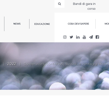
Bandi di gara in
corso
NEWS
COSA DEVI SAPERE
MOD
EDUCAZIONE
|
2022
|
Sovvenzioni, contributi, sussidi, e vantaggi econ