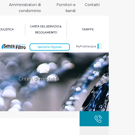
Amministratori di
Fornitori e
Contatti
condominio
bandi
CARTA DEL SERVIZIO &
ULISTICA
TARIFFE
REGOLAMENTO
MyPubliacqua
Sportello Digitale
omici
|
Criteri di modalità
GUASTI
800 3