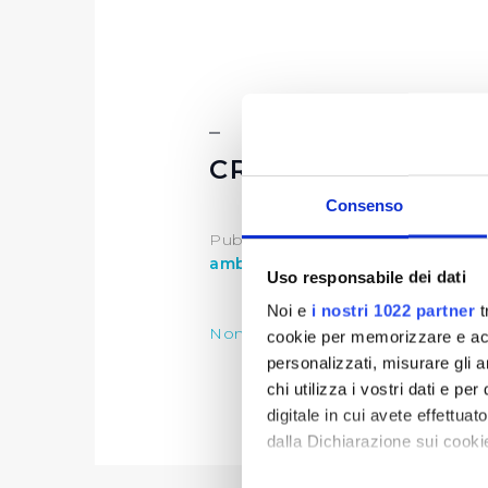
CRITERI DI MODA
Consenso
Publiacqua per l'anno
2022,
sosti
ambiente
.
Uso responsabile dei dati
Noi e
i nostri 1022 partner
t
Nomina della Commissione Spons
cookie per memorizzare e acce
personalizzati, misurare gli an
chi utilizza i vostri dati e pe
digitale in cui avete effettua
dalla Dichiarazione sui cookie