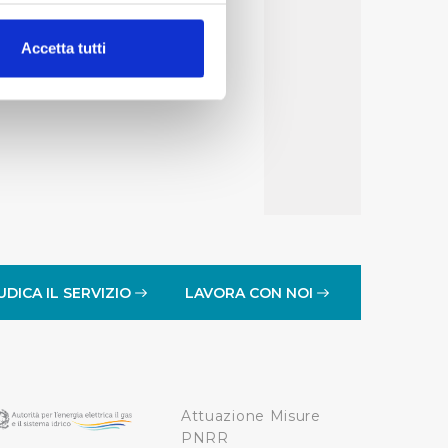
alche metro,
Accetta tutti
e specifiche (impronte
ezione dettagli
. Puoi
lità di base quali la
te dall’Utente e con i
affico sul nostro sito web,
idendo informazioni sul
 di analisi dei dati web,
UDICA IL SERVIZIO
LAVORA CON NOI
oni che l’Utente ha fornito
r le finalità sopra indicate.
Attuazione Misure
onando i singoli cookie
PNRR