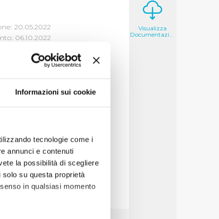
one: 20.05.2022
Visualizza
Documentazione
to: 06.10.2022
Informazioni sui cookie
e
,
socio sanitarie
e
utilizzando tecnologie come i
mite bando
re annunci e contenuti
vete la possibilità di scegliere
li solo su questa proprietà
consenso in qualsiasi momento