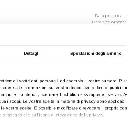
Data pubblicazi
Data aggiornamen
LITÀ
Dettagli
Impostazioni degli annunci
ene, attraverso specifici
Bandi,
le attività
culturali
,
sportiv
rattiamo i vostri dati personali, ad esempio il vostro numero IP, 
orizzazioni
per la valutazione dei progetti presentati tra
dere alle informazioni sul vostro dispositivo al fine di pubblica
nunci e i contenuti, ricercare il pubblico e sviluppare i servizi. A
r quali scopi. Le vostre scelte in materia di privacy sono applicabi
to le vostre scelte. È possibile modificare o revocare il proprio 
 o facendo clic sull'icona di attivazione della privacy.