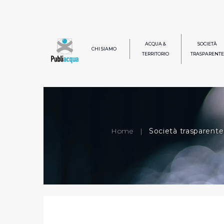
ACQUA &
SOCIETÀ
CHI SIAMO
TERRITORIO
TRASPARENTE
Home
|
Società trasparente