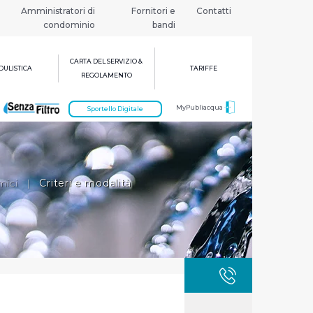
Amministratori di
Fornitori e
Contatti
condominio
bandi
CARTA DEL SERVIZIO &
ULISTICA
TARIFFE
REGOLAMENTO
MyPubliacqua
Sportello Digitale
mici
|
Criteri e modalità
GUASTI
800 3