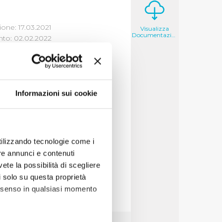
one: 17.03.2021
Visualizza
Documentazione
to: 02.02.2022
Informazioni sui cookie
sportive
,
ambiente
utilizzando tecnologie come i
mite bando
re annunci e contenuti
vete la possibilità di scegliere
li solo su questa proprietà
consenso in qualsiasi momento