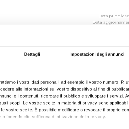
Data pubblicazi
Data aggiornamen
ITÀ
Dettagli
Impostazioni degli annunci
iene, attraverso quattro specifici
Bandi,
le attività
culturali
,
rattiamo i vostri dati personali, ad esempio il vostro numero IP, 
orizzazioni
per la valutazione dei progetti presentati tra
dere alle informazioni sul vostro dispositivo al fine di pubblica
nunci e i contenuti, ricercare il pubblico e sviluppare i servizi. A
r quali scopi. Le vostre scelte in materia di privacy sono applicabi
to le vostre scelte. È possibile modificare o revocare il proprio 
 o facendo clic sull'icona di attivazione della privacy.