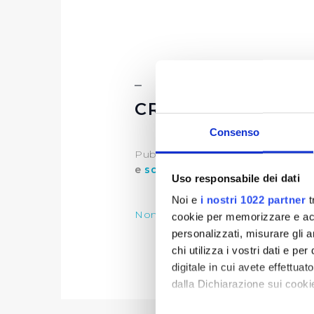
CRITERI E MODAL
Consenso
Publiacqua per l'anno
2021
, sost
e
socio sanitarie.
Uso responsabile dei dati
Noi e
i nostri 1022 partner
t
Nomina della Commissione Spons
cookie per memorizzare e acce
personalizzati, misurare gli an
chi utilizza i vostri dati e pe
digitale in cui avete effettua
dalla Dichiarazione sui cookie