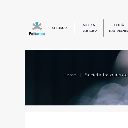
ACQUA &
SOCIETÀ
CHI SIAMO
TERRITORIO
TRASPARENTE
Home
|
Società trasparente