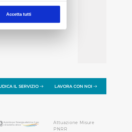
alche metro,
Accetta tutti
e specifiche (impronte
ezione dettagli
. Puoi
lità di base quali la
te dall’Utente e con i
affico sul nostro sito web,
idendo informazioni sul
 di analisi dei dati web,
UDICA IL SERVIZIO
LAVORA CON NOI
oni che l’Utente ha fornito
r le finalità sopra indicate.
Attuazione Misure
onando i singoli cookie
PNRR