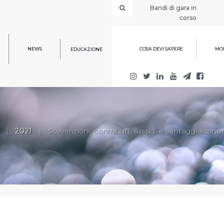
Bandi di gara in
corso
NEWS
COSA DEVI SAPERE
MOD
EDUCAZIONE
|
2021
|
Sovvenzioni, contributi, sussidi e vantaggi econo