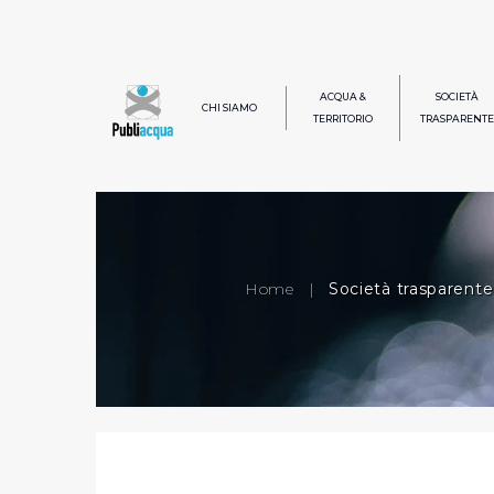
ACQUA &
SOCIETÀ
CHI SIAMO
TERRITORIO
TRASPARENTE
Home
|
Società trasparente