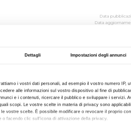
Data pubblicazi
Data aggiornamen
Dettagli
Impostazioni degli annunci
 Publiacqua ascolta e cerca di comprendere i bisogni, i desi
to ed in base a questi orienta le proprie scelte, le proprie 
rattiamo i vostri dati personali, ad esempio il vostro numero IP, 
dere alle informazioni sul vostro dispositivo al fine di pubblica
ibili (visualizza documentazione)
nunci e i contenuti, ricercare il pubblico e sviluppare i servizi. A
r quali scopi. Le vostre scelte in materia di privacy sono applicabi
to le vostre scelte. È possibile modificare o revocare il proprio 
 o facendo clic sull'icona di attivazione della privacy.