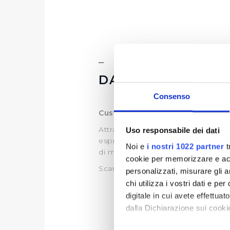
DATI ULTERIORI
Consenso
Customer Satisfaction
Attraverso l’indagine di customer,
Uso responsabile dei dati
esprime sul servizio idrico integra
Noi e
i nostri 1022 partner
t
di migliorare il servizio.
cookie per memorizzare e acce
Scarica le ultime Customer dispon
personalizzati, misurare gli an
chi utilizza i vostri dati e pe
digitale in cui avete effettua
dalla Dichiarazione sui cookie