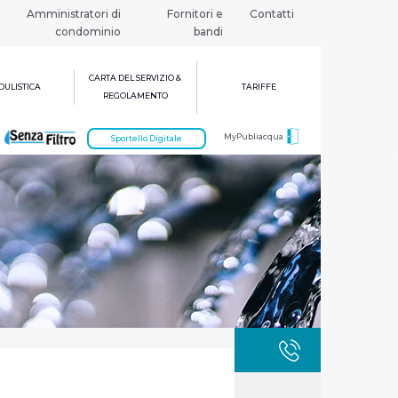
Amministratori di
Fornitori e
Contatti
condominio
bandi
CARTA DEL SERVIZIO &
ULISTICA
TARIFFE
REGOLAMENTO
MyPubliacqua
Sportello Digitale
GUASTI
800 3