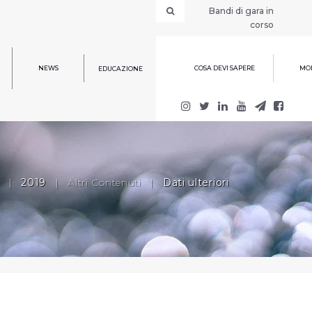
Bandi di gara in
corso
NEWS
COSA DEVI SAPERE
MOD
EDUCAZIONE
|
2019
|
Altri Contenuti
|
Dati ulteriori