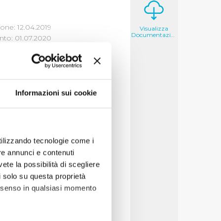
one: 12.04.2019
Visualizza
Documentazione
to: 01.07.2020
Informazioni sui cookie
deri che il cittadino
decisioni per cercare
utilizzando tecnologie come i
re annunci e contenuti
vete la possibilità di scegliere
li solo su questa proprietà
consenso in qualsiasi momento