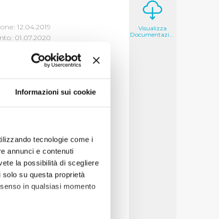
one: 12.04.2019
Visualizza
Documentazione
to: 01.07.2020
Informazioni sui cookie
deri che il cittadino
decisioni per cercare
utilizzando tecnologie come i
re annunci e contenuti
vete la possibilità di scegliere
li solo su questa proprietà
consenso in qualsiasi momento