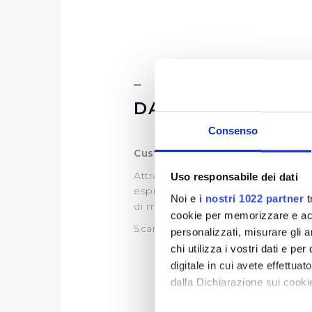
DATI ULTERIORI
Consenso
Customer Satisfaction
Attraverso l’indagine di customer,
Uso responsabile dei dati
esprime sul servizio idrico integra
Noi e
i nostri 1022 partner
t
di migliorare il servizio.
cookie per memorizzare e acce
Scarica le ultime Customer dispon
personalizzati, misurare gli an
chi utilizza i vostri dati e pe
digitale in cui avete effettua
dalla Dichiarazione sui cookie