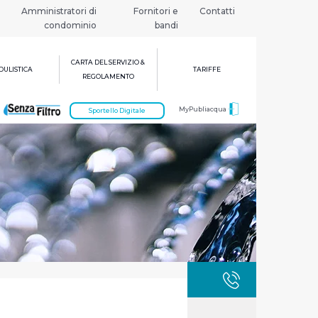
Amministratori di
Fornitori e
Contatti
condominio
bandi
CARTA DEL SERVIZIO &
ULISTICA
TARIFFE
REGOLAMENTO
MyPubliacqua
Sportello Digitale
GUASTI
800 3