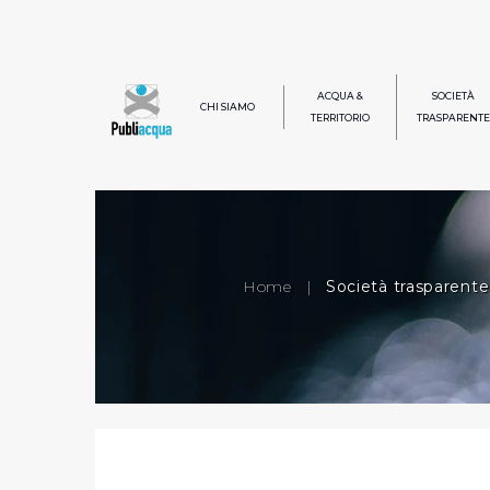
ACQUA &
SOCIETÀ
CHI SIAMO
TERRITORIO
TRASPARENTE
Home
|
Società trasparente