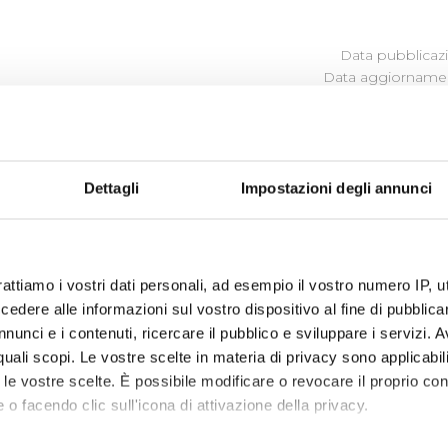
Data pubblicazi
Data aggiornamen
Dettagli
Impostazioni degli annunci
 Publiacqua ascolta e cerca di comprendere i bisogni, i desi
to ed in base a questi orienta le proprie scelte, le proprie 
rattiamo i vostri dati personali, ad esempio il vostro numero IP, 
dere alle informazioni sul vostro dispositivo al fine di pubblica
ibili (visualizza documentazione)
nunci e i contenuti, ricercare il pubblico e sviluppare i servizi. A
r quali scopi. Le vostre scelte in materia di privacy sono applicabi
to le vostre scelte. È possibile modificare o revocare il proprio 
 o facendo clic sull'icona di attivazione della privacy.