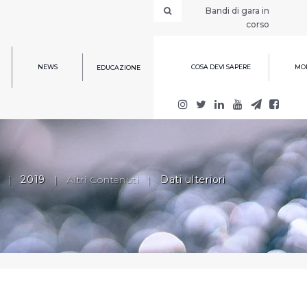
Bandi di gara in
corso
NEWS
COSA DEVI SAPERE
MOD
EDUCAZIONE
|
2019
|
Altri Contenuti
|
Dati ulteriori