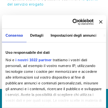
del servizio erogato
Customer Satisfaction
Attraverso l’indagine di customer, Publiacqua
ascolta e cerca di comprendere i bisogni, i
Consenso
Dettagli
Impostazioni degli annunci
In
desideri che il cittadino esprime sul servizio idrico
integrato ed in base a questi orienta le proprie
scelte, le proprie decisioni per cercare di migliorare
Uso responsabile dei dati
il servizio.
Noi e
i nostri 1022 partner
trattiamo i vostri dati
Scarica le ultime Customer disponibili (visualizza
personali, ad esempio il vostro numero IP, utilizzando
documentazione)
tecnologie come i cookie per memorizzare e accedere
alle informazioni sul vostro dispositivo al fine di
pubblicare annunci e contenuti personalizzati, misurare
gli annunci e i contenuti, ricercare il pubblico e sviluppare
i servizi. Avete la possibilità di scegliere chi utilizza i
© Copyright 2017 - 2026
GLOSSARIO
vostri dati e per quali scopi. Le vostre scelte in materia di
GIUDICA IL SERVIZIO
privacy sono applicabili solo su questa proprietà digitale