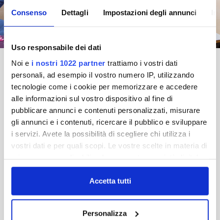
Consenso
Dettagli
Impostazioni degli annunci
In
Uso responsabile dei dati
Noi e
i nostri 1022 partner
trattiamo i vostri dati
personali, ad esempio il vostro numero IP, utilizzando
tecnologie come i cookie per memorizzare e accedere
MODULO D'ISCRIZIONE
alle informazioni sul vostro dispositivo al fine di
pubblicare annunci e contenuti personalizzati, misurare
gli annunci e i contenuti, ricercare il pubblico e sviluppare
i servizi. Avete la possibilità di scegliere chi utilizza i
vostri dati e per quali scopi. Le vostre scelte in materia di
privacy sono applicabili solo su questa proprietà digitale
in cui avete effettuato le vostre scelte. È possibile
modificare o revocare il proprio consenso in qualsiasi
Accetta tutti
momento dalla Dichiarazione sui cookie o facendo clic
sull'icona di attivazione della privacy.
Personalizza