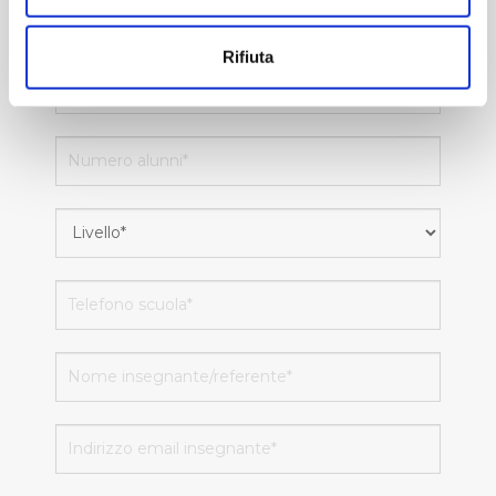
Con il tuo consenso, vorremmo anche:
raccogliere informazioni sulla tua posizione
Rifiuta
geografica, con un'approssimazione di qualche
metro,
Identificare il tuo dispositivo, scansionandolo
attivamente alla ricerca di caratteristiche specifiche
(impronte digitali).
Approfondisci come vengono elaborati i tuoi dati personali
e imposta le tue preferenze nella
sezione dettagli
. Puoi
modificare o ritirare il tuo consenso in qualsiasi momento
dalla Dichiarazione sui cookie.
Utilizziamo dei cookie tecnici necessari per rendere
fruibile il sito web abilitandone funzionalità di base quali
la navigazione sulle pagine e l'accesso alle aree
protette. In linea con le preferenze manifestate
dall’Utente e con i consensi dallo stesso prestati, i
cookie possono essere inoltre utilizzati per analizzare il