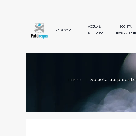
ACQUA &
SOCIETÀ
CHI SIAMO
TERRITORIO
TRASPARENTE
Home
|
Società trasparente