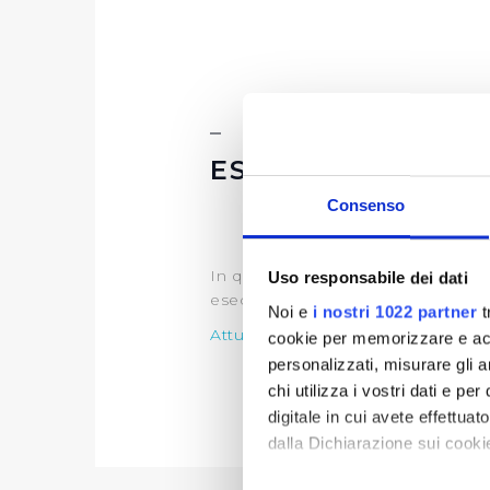
ESECUZIONI CON
Consenso
In questa sezione è possibile cons
Uso responsabile dei dati
esecutiva dei contratti nel corso 
Noi e
i nostri 1022 partner
t
Attuazione Misura PNRR
cookie per memorizzare e acce
personalizzati, misurare gli an
chi utilizza i vostri dati e pe
digitale in cui avete effettua
dalla Dichiarazione sui cookie