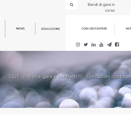
Bandi di gara in
corso
NEWS
COSA DEVI SAPERE
MOD
EDUCAZIONE
|
2023
|
Bandi gara e contratti
|
Esecuzioni contratti