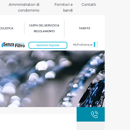
Amministratori di
Fornitori e
Contatti
condominio
bandi
CARTA DEL SERVIZIO &
ULISTICA
TARIFFE
REGOLAMENTO
MyPubliacqua
Sportello Digitale
GUASTI
800 3