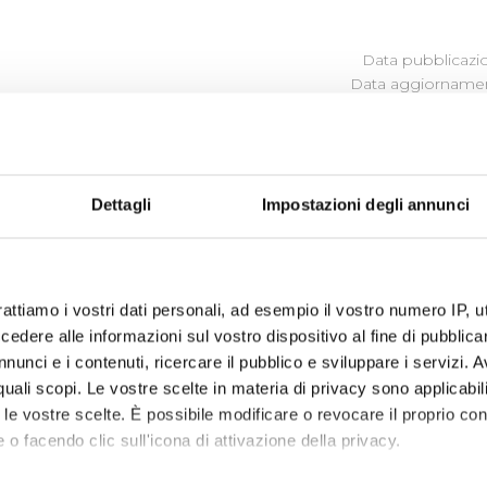
Data pubblicazi
Data aggiornamen
TRATTI
Dettagli
Impostazioni degli annunci
ultare la tabella
sintetica dei provvedimenti rilevanti interv
del 2023
rattiamo i vostri dati personali, ad esempio il vostro numero IP, 
dere alle informazioni sul vostro dispositivo al fine di pubblica
nunci e i contenuti, ricercare il pubblico e sviluppare i servizi. A
r quali scopi. Le vostre scelte in materia di privacy sono applicabi
to le vostre scelte. È possibile modificare o revocare il proprio 
 o facendo clic sull'icona di attivazione della privacy.