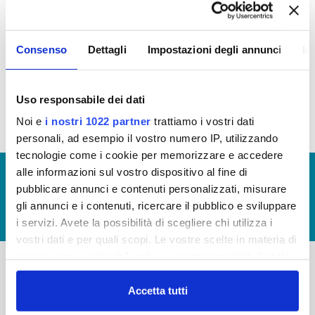
In questa sezione è possibile consultare la tabella
sintetica dei provvedimenti rilevanti intervenuti
Consenso
Dettagli
Impostazioni degli annunci
In
nella fase esecutiva dei contratti nel corso del
2023
Attuazione Misura PNRR
Uso responsabile dei dati
Noi e
i nostri 1022 partner
trattiamo i vostri dati
personali, ad esempio il vostro numero IP, utilizzando
tecnologie come i cookie per memorizzare e accedere
alle informazioni sul vostro dispositivo al fine di
© Copyright 2017 - 2026
GLOSSARIO
pubblicare annunci e contenuti personalizzati, misurare
GIUDICA IL SERVIZIO
gli annunci e i contenuti, ricercare il pubblico e sviluppare
LAVORA CON NOI
i servizi. Avete la possibilità di scegliere chi utilizza i
vostri dati e per quali scopi. Le vostre scelte in materia di
privacy sono applicabili solo su questa proprietà digitale
in cui avete effettuato le vostre scelte. È possibile
-
-
modificare o revocare il proprio consenso in qualsiasi
Accetta tutti
momento dalla Dichiarazione sui cookie o facendo clic
Publiacqua S.p.A
FAQ