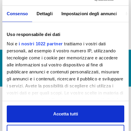
2015
2014
2013
2012
Consenso
Dettagli
Impostazioni degli annunci
In
2011
2010
2009
2008
2007
2006
2005
Uso responsabile dei dati
Noi e
i nostri 1022 partner
trattiamo i vostri dati
personali, ad esempio il vostro numero IP, utilizzando
tecnologie come i cookie per memorizzare e accedere
© Copyright 2017 - 2026
GLOSSARIO
alle informazioni sul vostro dispositivo al fine di
GIUDICA IL SERVIZIO
pubblicare annunci e contenuti personalizzati, misurare
LAVORA CON NOI
gli annunci e i contenuti, ricercare il pubblico e sviluppare
i servizi. Avete la possibilità di scegliere chi utilizza i
vostri dati e per quali scopi. Le vostre scelte in materia di
privacy sono applicabili solo su questa proprietà digitale
-
-
in cui avete effettuato le vostre scelte. È possibile
modificare o revocare il proprio consenso in qualsiasi
Accetta tutti
Publiacqua S.p.A
FAQ
momento dalla Dichiarazione sui cookie o facendo clic
Via Villamagna 90/c -
PRIVACY POLICY
sull'icona di attivazione della privacy.
50126 Fi