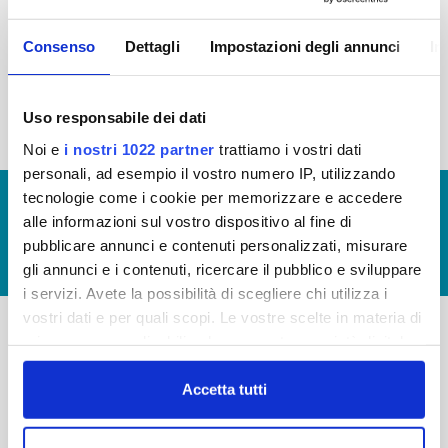
2015
2014
2013
2012
Consenso
Dettagli
Impostazioni degli annunci
In
2011
2010
2009
2008
2007
2006
2005
Uso responsabile dei dati
Noi e
i nostri 1022 partner
trattiamo i vostri dati
personali, ad esempio il vostro numero IP, utilizzando
tecnologie come i cookie per memorizzare e accedere
© Copyright 2017 - 2026
GLOSSARIO
alle informazioni sul vostro dispositivo al fine di
GIUDICA IL SERVIZIO
pubblicare annunci e contenuti personalizzati, misurare
LAVORA CON NOI
gli annunci e i contenuti, ricercare il pubblico e sviluppare
i servizi. Avete la possibilità di scegliere chi utilizza i
vostri dati e per quali scopi. Le vostre scelte in materia di
privacy sono applicabili solo su questa proprietà digitale
-
-
in cui avete effettuato le vostre scelte. È possibile
modificare o revocare il proprio consenso in qualsiasi
Accetta tutti
Publiacqua S.p.A
FAQ
momento dalla Dichiarazione sui cookie o facendo clic
Via Villamagna 90/c -
PRIVACY POLICY
sull'icona di attivazione della privacy.
50126 Fi