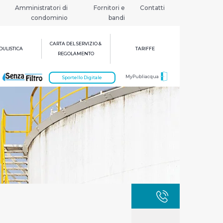
Amministratori di
Fornitori e
Contatti
condominio
bandi
CARTA DEL SERVIZIO &
ULISTICA
TARIFFE
REGOLAMENTO
MyPubliacqua
Sportello Digitale
GUASTI
800 3