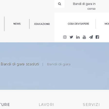
Bandi di gara in
corso
NEWS
COSA DEVI SAPERE
MOD
EDUCAZIONE
Bandi di gara scaduti
|
Bandi di gara
TURE
LAVORI
SERVIZI