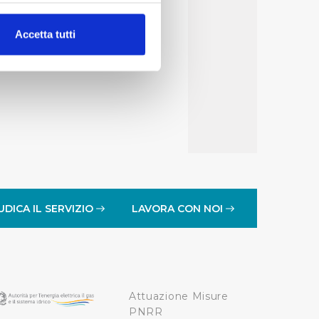
alche metro,
Accetta tutti
e specifiche (impronte
ezione dettagli
. Puoi
lità di base quali la
te dall’Utente e con i
affico sul nostro sito web,
idendo informazioni sul
 di analisi dei dati web,
UDICA IL SERVIZIO
LAVORA CON NOI
oni che l’Utente ha fornito
r le finalità sopra indicate.
Attuazione Misure
onando i singoli cookie
PNRR