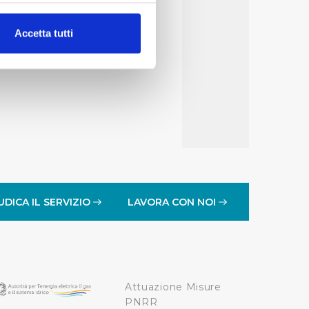
alche metro,
Accetta tutti
e specifiche (impronte
ezione dettagli
. Puoi
lità di base quali la
te dall’Utente e con i
affico sul nostro sito web,
idendo informazioni sul
 di analisi dei dati web,
UDICA IL SERVIZIO
LAVORA CON NOI
oni che l’Utente ha fornito
r le finalità sopra indicate.
Attuazione Misure
onando i singoli cookie
PNRR