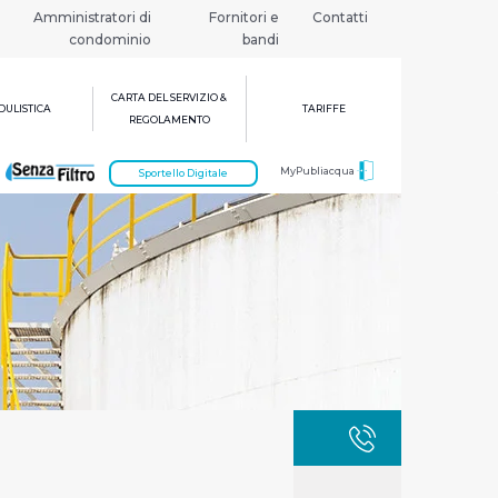
Amministratori di
Fornitori e
Contatti
condominio
bandi
CARTA DEL SERVIZIO &
ULISTICA
TARIFFE
REGOLAMENTO
MyPubliacqua
Sportello Digitale
GUASTI
800 3