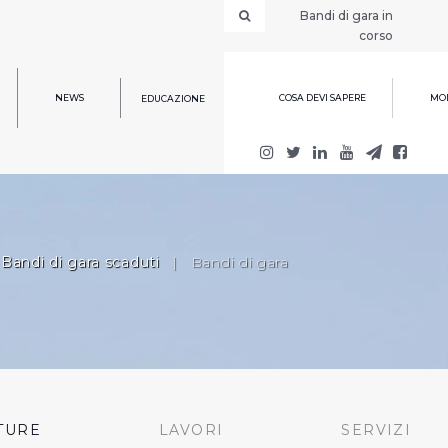
Bandi di gara in
corso
NEWS
COSA DEVI SAPERE
MOD
EDUCAZIONE
Bandi di gara scaduti
|
Bandi di gara
TURE
LAVORI
SERVIZI