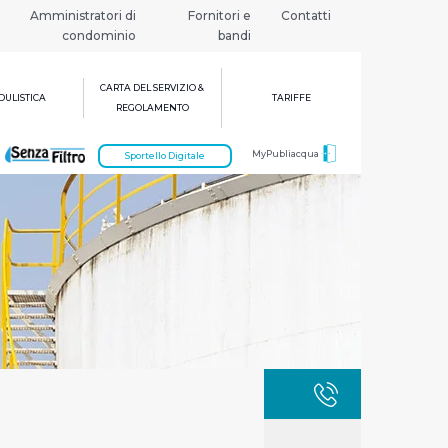
Amministratori di
Fornitori e
Contatti
condominio
bandi
CARTA DEL SERVIZIO &
ULISTICA
TARIFFE
REGOLAMENTO
MyPubliacqua
Sportello Digitale
GUASTI
800 3