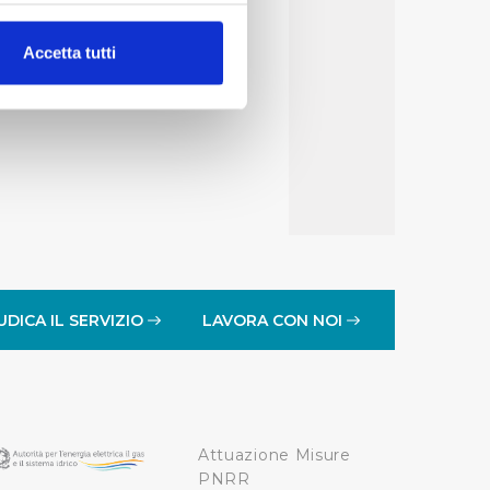
alche metro,
Accetta tutti
e specifiche (impronte
ezione dettagli
. Puoi
lità di base quali la
te dall’Utente e con i
affico sul nostro sito web,
idendo informazioni sul
 di analisi dei dati web,
UDICA IL SERVIZIO
LAVORA CON NOI
oni che l’Utente ha fornito
r le finalità sopra indicate.
Attuazione Misure
onando i singoli cookie
PNRR