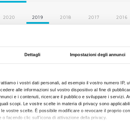
2020
2019
2018
2017
2016
2010
2009
2008
2007
« prima
‹ precedente
1
2
3
Dettagli
Impostazioni degli annunci
rattiamo i vostri dati personali, ad esempio il vostro numero IP, 
dere alle informazioni sul vostro dispositivo al fine di pubblica
nunci e i contenuti, ricercare il pubblico e sviluppare i servizi. A
r quali scopi. Le vostre scelte in materia di privacy sono applicabi
to le vostre scelte. È possibile modificare o revocare il proprio 
 o facendo clic sull'icona di attivazione della privacy.