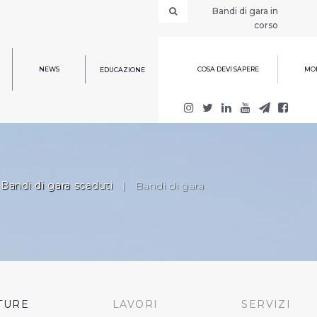
Bandi di gara in
corso
NEWS
COSA DEVI SAPERE
MOD
EDUCAZIONE
Bandi di gara scaduti
|
Bandi di gara
TURE
LAVORI
SERVIZI