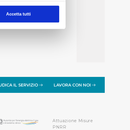
alche metro,
Accetta tutti
e specifiche (impronte
ezione dettagli
. Puoi
lità di base quali la
te dall’Utente e con i
affico sul nostro sito web,
idendo informazioni sul
 di analisi dei dati web,
UDICA IL SERVIZIO
LAVORA CON NOI
oni che l’Utente ha fornito
r le finalità sopra indicate.
Attuazione Misure
onando i singoli cookie
PNRR