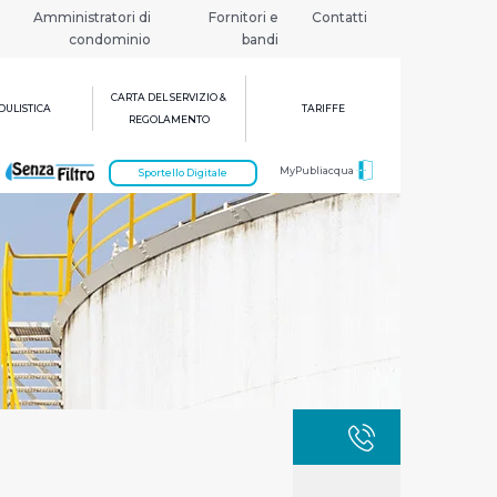
Amministratori di
Fornitori e
Contatti
condominio
bandi
CARTA DEL SERVIZIO &
ULISTICA
TARIFFE
REGOLAMENTO
MyPubliacqua
Sportello Digitale
GUASTI
800 3