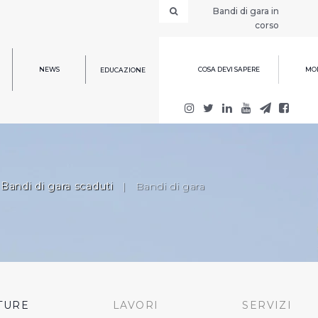
Bandi di gara in
corso
NEWS
COSA DEVI SAPERE
MOD
EDUCAZIONE
Bandi di gara scaduti
|
Bandi di gara
TURE
LAVORI
SERVIZI