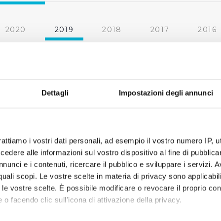
2020
2019
2018
2017
2016
2010
2009
2008
2007
« prima
‹ precedente
1
2
3
Dettagli
Impostazioni degli annunci
rattiamo i vostri dati personali, ad esempio il vostro numero IP, 
dere alle informazioni sul vostro dispositivo al fine di pubblica
nunci e i contenuti, ricercare il pubblico e sviluppare i servizi. A
r quali scopi. Le vostre scelte in materia di privacy sono applicabi
to le vostre scelte. È possibile modificare o revocare il proprio 
 o facendo clic sull'icona di attivazione della privacy.