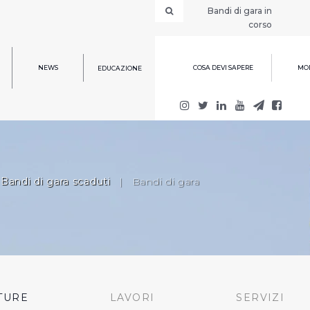
Bandi di gara in
corso
NEWS
COSA DEVI SAPERE
MOD
EDUCAZIONE
Bandi di gara scaduti
|
Bandi di gara
TURE
LAVORI
SERVIZI