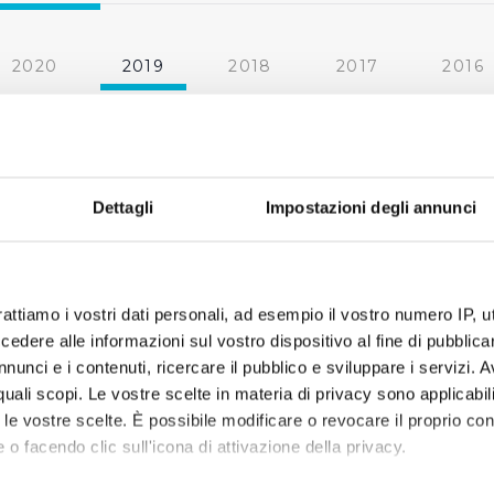
2020
2019
2018
2017
2016
2010
2009
2008
2007
« prima
‹ precedente
1
2
3
Dettagli
Impostazioni degli annunci
rattiamo i vostri dati personali, ad esempio il vostro numero IP, 
dere alle informazioni sul vostro dispositivo al fine di pubblica
nunci e i contenuti, ricercare il pubblico e sviluppare i servizi. A
r quali scopi. Le vostre scelte in materia di privacy sono applicabi
to le vostre scelte. È possibile modificare o revocare il proprio 
 o facendo clic sull'icona di attivazione della privacy.