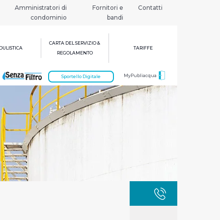
Amministratori di
Fornitori e
Contatti
condominio
bandi
CARTA DEL SERVIZIO &
ULISTICA
TARIFFE
REGOLAMENTO
MyPubliacqua
Sportello Digitale
GUASTI
800 3