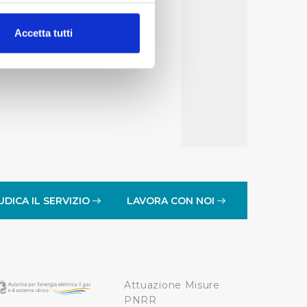
alche metro,
Accetta tutti
e specifiche (impronte
ezione dettagli
. Puoi
lità di base quali la
te dall’Utente e con i
affico sul nostro sito web,
idendo informazioni sul
 di analisi dei dati web,
UDICA IL SERVIZIO
LAVORA CON NOI
oni che l’Utente ha fornito
r le finalità sopra indicate.
Attuazione Misure
onando i singoli cookie
PNRR