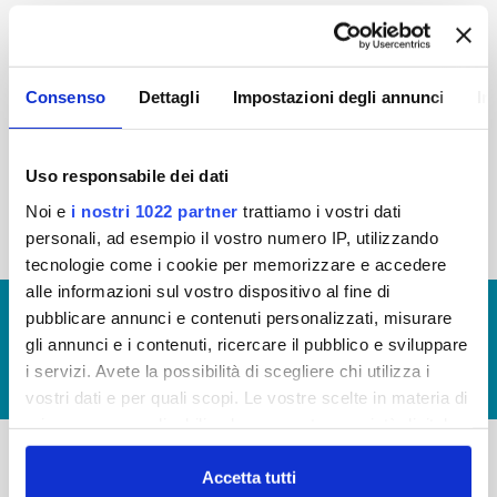
2015
2014
2013
2012
2011
2010
2009
2008
Consenso
Dettagli
Impostazioni degli annunci
In
2007
2006
2005
Uso responsabile dei dati
Noi e
i nostri 1022 partner
trattiamo i vostri dati
« prima
‹ precedente
1
2
personali, ad esempio il vostro numero IP, utilizzando
tecnologie come i cookie per memorizzare e accedere
alle informazioni sul vostro dispositivo al fine di
© Copyright 2017 - 2026
GLOSSARIO
pubblicare annunci e contenuti personalizzati, misurare
gli annunci e i contenuti, ricercare il pubblico e sviluppare
GIUDICA IL SERVIZIO
i servizi. Avete la possibilità di scegliere chi utilizza i
LAVORA CON NOI
vostri dati e per quali scopi. Le vostre scelte in materia di
privacy sono applicabili solo su questa proprietà digitale
in cui avete effettuato le vostre scelte. È possibile
modificare o revocare il proprio consenso in qualsiasi
Accetta tutti
-
-