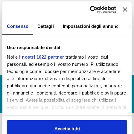
2015
2014
2013
2012
2011
2010
2009
2008
Consenso
Dettagli
Impostazioni degli annunci
In
2007
2006
2005
Uso responsabile dei dati
Noi e
i nostri 1022 partner
trattiamo i vostri dati
« prima
‹ precedente
1
2
personali, ad esempio il vostro numero IP, utilizzando
tecnologie come i cookie per memorizzare e accedere
alle informazioni sul vostro dispositivo al fine di
© Copyright 2017 - 2026
GLOSSARIO
pubblicare annunci e contenuti personalizzati, misurare
gli annunci e i contenuti, ricercare il pubblico e sviluppare
GIUDICA IL SERVIZIO
i servizi. Avete la possibilità di scegliere chi utilizza i
LAVORA CON NOI
vostri dati e per quali scopi. Le vostre scelte in materia di
privacy sono applicabili solo su questa proprietà digitale
in cui avete effettuato le vostre scelte. È possibile
modificare o revocare il proprio consenso in qualsiasi
Accetta tutti
-
-