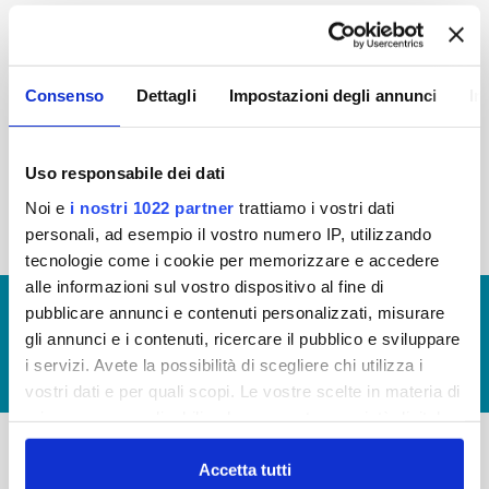
2015
2014
2013
2012
2011
2010
2009
2008
Consenso
Dettagli
Impostazioni degli annunci
In
2007
2006
2005
Uso responsabile dei dati
Noi e
i nostri 1022 partner
trattiamo i vostri dati
« prima
‹ precedente
1
2
personali, ad esempio il vostro numero IP, utilizzando
tecnologie come i cookie per memorizzare e accedere
alle informazioni sul vostro dispositivo al fine di
© Copyright 2017 - 2026
GLOSSARIO
pubblicare annunci e contenuti personalizzati, misurare
gli annunci e i contenuti, ricercare il pubblico e sviluppare
GIUDICA IL SERVIZIO
i servizi. Avete la possibilità di scegliere chi utilizza i
LAVORA CON NOI
vostri dati e per quali scopi. Le vostre scelte in materia di
privacy sono applicabili solo su questa proprietà digitale
in cui avete effettuato le vostre scelte. È possibile
modificare o revocare il proprio consenso in qualsiasi
Accetta tutti
-
-