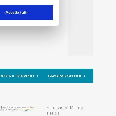
alche metro,
Accetta tutti
e specifiche (impronte
ezione dettagli
. Puoi
lità di base quali la
te dall’Utente e con i
affico sul nostro sito web,
idendo informazioni sul
 di analisi dei dati web,
UDICA IL SERVIZIO
LAVORA CON NOI
oni che l’Utente ha fornito
r le finalità sopra indicate.
Attuazione Misure
onando i singoli cookie
PNRR