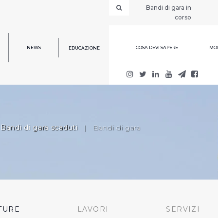
Bandi di gara in
corso
NEWS
COSA DEVI SAPERE
MOD
EDUCAZIONE
Bandi di gara scaduti
|
Bandi di gara
TURE
LAVORI
SERVIZI