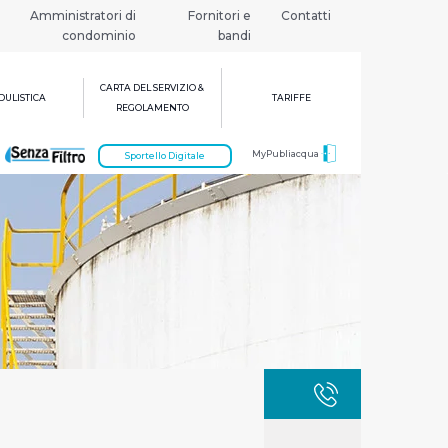
Amministratori di
Fornitori e
Contatti
condominio
bandi
CARTA DEL SERVIZIO &
ULISTICA
TARIFFE
REGOLAMENTO
MyPubliacqua
Sportello Digitale
GUASTI
800 3