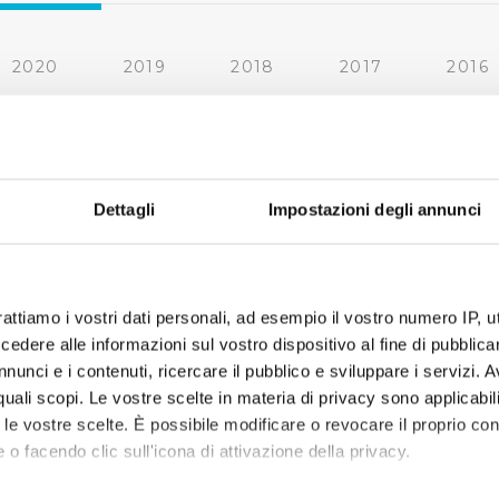
2020
2019
2018
2017
2016
2010
2009
2008
2007
« prima
‹ precedente
1
2
3
4
Dettagli
Impostazioni degli annunci
rattiamo i vostri dati personali, ad esempio il vostro numero IP, 
dere alle informazioni sul vostro dispositivo al fine di pubblica
nunci e i contenuti, ricercare il pubblico e sviluppare i servizi. A
r quali scopi. Le vostre scelte in materia di privacy sono applicabi
to le vostre scelte. È possibile modificare o revocare il proprio 
 o facendo clic sull'icona di attivazione della privacy.