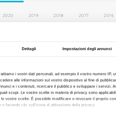
2020
2019
2018
2017
2016
2010
2009
2008
2007
« prima
‹ precedente
1
2
3
4
Dettagli
Impostazioni degli annunci
rattiamo i vostri dati personali, ad esempio il vostro numero IP, 
dere alle informazioni sul vostro dispositivo al fine di pubblica
nunci e i contenuti, ricercare il pubblico e sviluppare i servizi. A
r quali scopi. Le vostre scelte in materia di privacy sono applicabi
to le vostre scelte. È possibile modificare o revocare il proprio 
 o facendo clic sull'icona di attivazione della privacy.