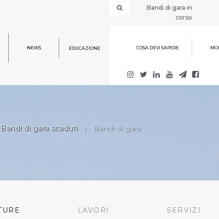
Bandi di gara in
corso
NEWS
COSA DEVI SAPERE
MOD
EDUCAZIONE
Bandi di gara scaduti
|
Bandi di gara
TURE
LAVORI
SERVIZI