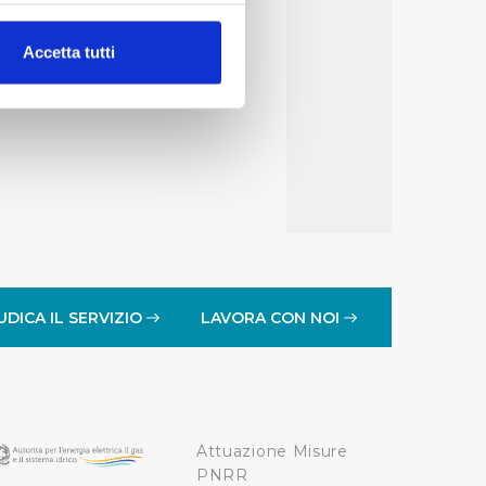
alche metro,
Accetta tutti
e specifiche (impronte
ezione dettagli
. Puoi
lità di base quali la
te dall’Utente e con i
affico sul nostro sito web,
idendo informazioni sul
 di analisi dei dati web,
UDICA IL SERVIZIO
LAVORA CON NOI
oni che l’Utente ha fornito
r le finalità sopra indicate.
Attuazione Misure
onando i singoli cookie
PNRR