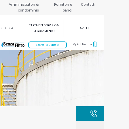
Amministratori di
Fornitori e
Contatti
condominio
bandi
CARTA DEL SERVIZIO &
ULISTICA
TARIFFE
REGOLAMENTO
MyPubliacqua
Sportello Digitale
GUASTI
800 3