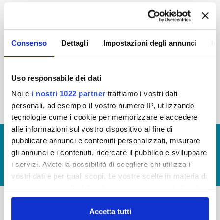
2015
2014
2013
2012
2011
2010
2009
2008
Consenso
Dettagli
Impostazioni degli annunci
In
2007
2006
2005
Uso responsabile dei dati
Noi e
i nostri 1022 partner
trattiamo i vostri dati
« prima
‹ precedente
1
2
3
4
personali, ad esempio il vostro numero IP, utilizzando
tecnologie come i cookie per memorizzare e accedere
alle informazioni sul vostro dispositivo al fine di
© Copyright 2017 - 2026
GLOSSARIO
pubblicare annunci e contenuti personalizzati, misurare
gli annunci e i contenuti, ricercare il pubblico e sviluppare
GIUDICA IL SERVIZIO
i servizi. Avete la possibilità di scegliere chi utilizza i
LAVORA CON NOI
vostri dati e per quali scopi. Le vostre scelte in materia di
privacy sono applicabili solo su questa proprietà digitale
in cui avete effettuato le vostre scelte. È possibile
modificare o revocare il proprio consenso in qualsiasi
Accetta tutti
-
-