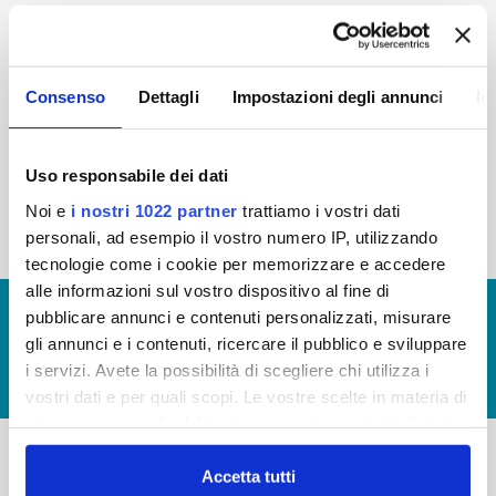
2015
2014
2013
2012
2011
2010
2009
2008
Consenso
Dettagli
Impostazioni degli annunci
In
2007
2006
2005
Uso responsabile dei dati
Noi e
i nostri 1022 partner
trattiamo i vostri dati
« prima
‹ precedente
1
2
3
4
personali, ad esempio il vostro numero IP, utilizzando
tecnologie come i cookie per memorizzare e accedere
alle informazioni sul vostro dispositivo al fine di
© Copyright 2017 - 2026
GLOSSARIO
pubblicare annunci e contenuti personalizzati, misurare
gli annunci e i contenuti, ricercare il pubblico e sviluppare
GIUDICA IL SERVIZIO
i servizi. Avete la possibilità di scegliere chi utilizza i
LAVORA CON NOI
vostri dati e per quali scopi. Le vostre scelte in materia di
privacy sono applicabili solo su questa proprietà digitale
in cui avete effettuato le vostre scelte. È possibile
modificare o revocare il proprio consenso in qualsiasi
Accetta tutti
-
-