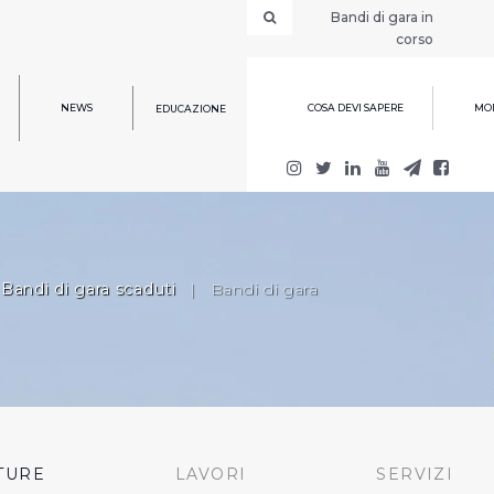
Bandi di gara in
corso
NEWS
COSA DEVI SAPERE
MOD
EDUCAZIONE
Bandi di gara scaduti
|
Bandi di gara
TURE
LAVORI
SERVIZI