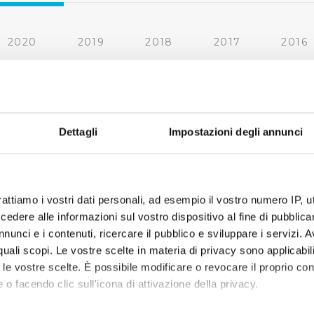
2020
2019
2018
2017
2016
2010
2009
2008
2007
« prima
‹ precedente
1
2
3
4
Dettagli
Impostazioni degli annunci
rattiamo i vostri dati personali, ad esempio il vostro numero IP, 
dere alle informazioni sul vostro dispositivo al fine di pubblica
nunci e i contenuti, ricercare il pubblico e sviluppare i servizi. A
r quali scopi. Le vostre scelte in materia di privacy sono applicabi
to le vostre scelte. È possibile modificare o revocare il proprio 
 o facendo clic sull'icona di attivazione della privacy.