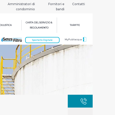
Amministratori di
Fornitori e
Contatti
condominio
bandi
CARTA DEL SERVIZIO &
ULISTICA
TARIFFE
REGOLAMENTO
MyPubliacqua
Sportello Digitale
GUASTI
800 3