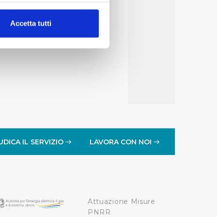
alche metro,
Accetta tutti
e specifiche (impronte
ezione dettagli
. Puoi
lità di base quali la
te dall’Utente e con i
affico sul nostro sito web,
idendo informazioni sul
 di analisi dei dati web,
UDICA IL SERVIZIO
LAVORA CON NOI
oni che l’Utente ha fornito
r le finalità sopra indicate.
Attuazione Misure
onando i singoli cookie
PNRR