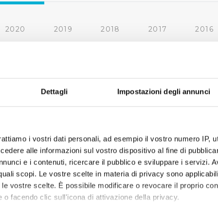
2020
2019
2018
2017
2016
2010
2009
2008
2007
« prima
‹ precedente
1
2
3
4
Dettagli
Impostazioni degli annunci
rattiamo i vostri dati personali, ad esempio il vostro numero IP, 
dere alle informazioni sul vostro dispositivo al fine di pubblica
nunci e i contenuti, ricercare il pubblico e sviluppare i servizi. A
r quali scopi. Le vostre scelte in materia di privacy sono applicabi
to le vostre scelte. È possibile modificare o revocare il proprio 
 o facendo clic sull'icona di attivazione della privacy.