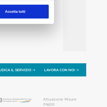
alche metro,
Accetta tutti
e specifiche (impronte
ezione dettagli
. Puoi
lità di base quali la
te dall’Utente e con i
affico sul nostro sito web,
idendo informazioni sul
 di analisi dei dati web,
UDICA IL SERVIZIO
LAVORA CON NOI
oni che l’Utente ha fornito
r le finalità sopra indicate.
Attuazione Misure
onando i singoli cookie
PNRR