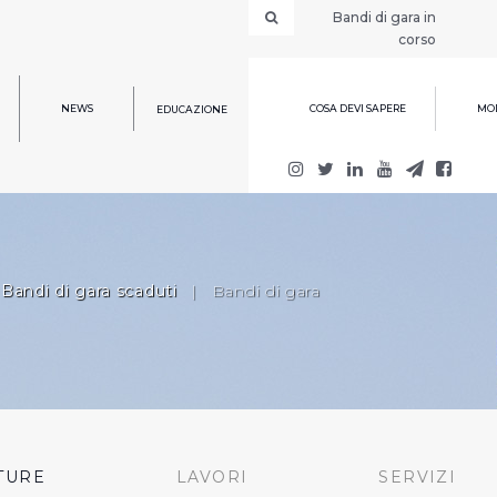
Bandi di gara in
corso
NEWS
COSA DEVI SAPERE
MOD
EDUCAZIONE
Bandi di gara scaduti
|
Bandi di gara
TURE
LAVORI
SERVIZI