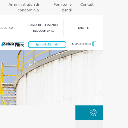
Amministratori di
Fornitori e
Contatti
condominio
bandi
CARTA DEL SERVIZIO &
ULISTICA
TARIFFE
REGOLAMENTO
MyPubliacqua
Sportello Digitale
GUASTI
800 3