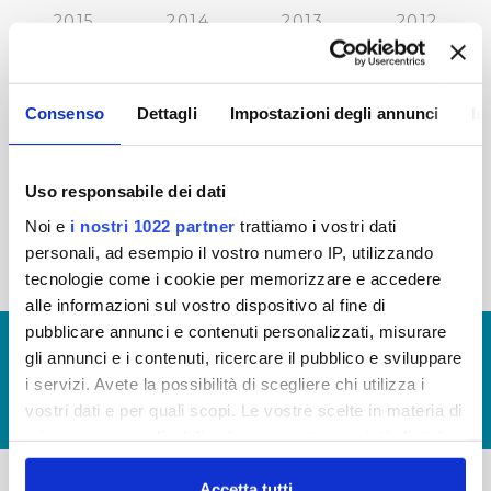
2015
2014
2013
2012
2011
2010
2009
2008
2007
2006
2005
Consenso
Dettagli
Impostazioni degli annunci
In
Uso responsabile dei dati
« prima
‹ precedente
…
27
28
29
30
Noi e
i nostri 1022 partner
trattiamo i vostri dati
personali, ad esempio il vostro numero IP, utilizzando
31
32
33
34
35
tecnologie come i cookie per memorizzare e accedere
alle informazioni sul vostro dispositivo al fine di
pubblicare annunci e contenuti personalizzati, misurare
© Copyright 2017 - 2026
GLOSSARIO
gli annunci e i contenuti, ricercare il pubblico e sviluppare
GIUDICA IL SERVIZIO
i servizi. Avete la possibilità di scegliere chi utilizza i
vostri dati e per quali scopi. Le vostre scelte in materia di
LAVORA CON NOI
privacy sono applicabili solo su questa proprietà digitale
in cui avete effettuato le vostre scelte. È possibile
modificare o revocare il proprio consenso in qualsiasi
Accetta tutti