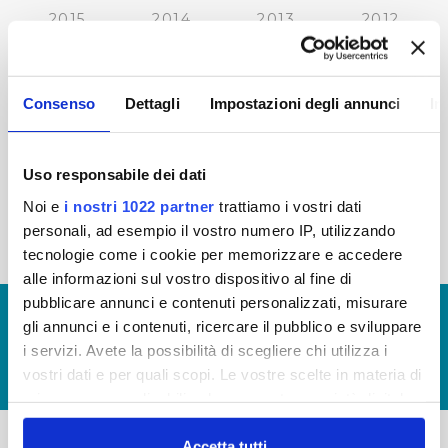
2015
2014
2013
2012
2011
2010
2009
2008
2007
2006
2005
Consenso
Dettagli
Impostazioni degli annunci
In
Uso responsabile dei dati
« prima
‹ precedente
…
27
28
29
30
Noi e
i nostri 1022 partner
trattiamo i vostri dati
personali, ad esempio il vostro numero IP, utilizzando
31
32
33
34
35
tecnologie come i cookie per memorizzare e accedere
alle informazioni sul vostro dispositivo al fine di
pubblicare annunci e contenuti personalizzati, misurare
© Copyright 2017 - 2026
GLOSSARIO
gli annunci e i contenuti, ricercare il pubblico e sviluppare
GIUDICA IL SERVIZIO
i servizi. Avete la possibilità di scegliere chi utilizza i
vostri dati e per quali scopi. Le vostre scelte in materia di
LAVORA CON NOI
privacy sono applicabili solo su questa proprietà digitale
in cui avete effettuato le vostre scelte. È possibile
modificare o revocare il proprio consenso in qualsiasi
Accetta tutti