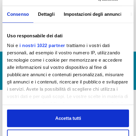
2015
2014
2013
2012
Consenso
Dettagli
Impostazioni degli annunci
In
2011
2010
2009
2008
2007
2006
2005
Uso responsabile dei dati
Noi e
i nostri 1022 partner
trattiamo i vostri dati
personali, ad esempio il vostro numero IP, utilizzando
tecnologie come i cookie per memorizzare e accedere
© Copyright 2017 - 2026
GLOSSARIO
alle informazioni sul vostro dispositivo al fine di
GIUDICA IL SERVIZIO
pubblicare annunci e contenuti personalizzati, misurare
LAVORA CON NOI
gli annunci e i contenuti, ricercare il pubblico e sviluppare
i servizi. Avete la possibilità di scegliere chi utilizza i
vostri dati e per quali scopi. Le vostre scelte in materia di
privacy sono applicabili solo su questa proprietà digitale
-
-
in cui avete effettuato le vostre scelte. È possibile
modificare o revocare il proprio consenso in qualsiasi
Accetta tutti
Publiacqua S.p.A
FAQ
momento dalla Dichiarazione sui cookie o facendo clic
Via Villamagna 90/c -
PRIVACY POLICY
sull'icona di attivazione della privacy.
50126 Fi