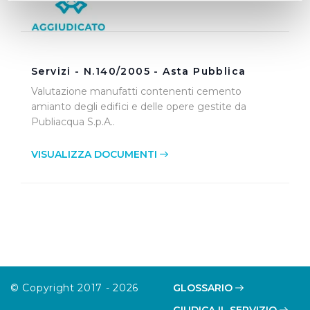
Identificare il tuo dispositivo, scansionandolo
attivamente alla ricerca di caratteristiche specifiche
(impronte digitali).
Approfondisci come vengono elaborati i tuoi dati personali
Servizi - N.140/2005 - Asta Pubblica
e imposta le tue preferenze nella
sezione dettagli
. Puoi
Valutazione manufatti contenenti cemento
modificare o ritirare il tuo consenso in qualsiasi momento
amianto degli edifici e delle opere gestite da
dalla Dichiarazione sui cookie.
Publiacqua S.p.A..
Utilizziamo dei cookie tecnici necessari per rendere
VISUALIZZA DOCUMENTI
fruibile il sito web abilitandone funzionalità di base quali
la navigazione sulle pagine e l'accesso alle aree
protette. In linea con le preferenze manifestate
dall’Utente e con i consensi dallo stesso prestati, i
cookie possono essere inoltre utilizzati per analizzare il
traffico sul nostro sito web, per personalizzare
contenuti ed annunci e per fornire funzionalità dei social
media, condividendo informazioni sul modo in cui
© Copyright 2017 - 2026
GLOSSARIO
l’Utente utilizza il nostro sito con i nostri partner. Tali