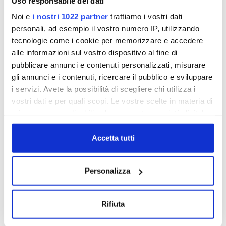
Uso responsabile dei dati
Servizio di raccolta, trasporto e conferimento a terzi
Noi e
i nostri 1022 partner
trattiamo i vostri dati
autorizzati di fanghi biologici e rifiuti palabili
personali, ad esempio il vostro numero IP, utilizzando
provenienti da impianti di depurazione delle zone di
tecnologie come i cookie per memorizzare e accedere
Pistoia ed Agliana
alle informazioni sul vostro dispositivo al fine di
pubblicare annunci e contenuti personalizzati, misurare
VISUALIZZA DOCUMENTI
gli annunci e i contenuti, ricercare il pubblico e sviluppare
i servizi. Avete la possibilità di scegliere chi utilizza i
vostri dati e per quali scopi. Le vostre scelte in materia di
privacy sono applicabili solo su questa proprietà digitale
Servizi - N.153/DFA/2005 - Procedura
Aperta
in cui avete effettuato le vostre scelte. È possibile
modificare o revocare il proprio consenso in qualsiasi
Accetta tutti
Servizio di raccolta, trasporto e conferimento a terzi
momento dalla Dichiarazione sui cookie o facendo clic
autorizzati di fanghi biologici e rifiuti palabili
provenienti da impianti di depurazione delle zone di
sull'icona di attivazione della privacy.
Personalizza
Pistoia ed Agliana
Con il tuo consenso, vorremmo anche:
VISUALIZZA DOCUMENTI
raccogliere informazioni sulla tua posizione
Rifiuta
geografica, con un'approssimazione di qualche
metro,