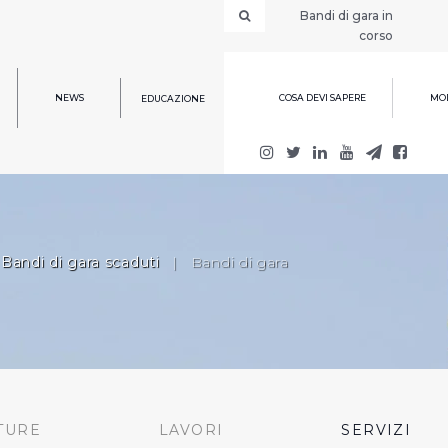
Bandi di gara in
corso
NEWS
COSA DEVI SAPERE
MOD
EDUCAZIONE
Bandi di gara scaduti
|
Bandi di gara
TURE
LAVORI
SERVIZI