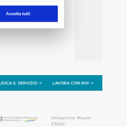
alche metro,
Accetta tutti
e specifiche (impronte
ezione dettagli
. Puoi
lità di base quali la
te dall’Utente e con i
affico sul nostro sito web,
idendo informazioni sul
 di analisi dei dati web,
UDICA IL SERVIZIO
LAVORA CON NOI
oni che l’Utente ha fornito
r le finalità sopra indicate.
Attuazione Misure
onando i singoli cookie
PNRR