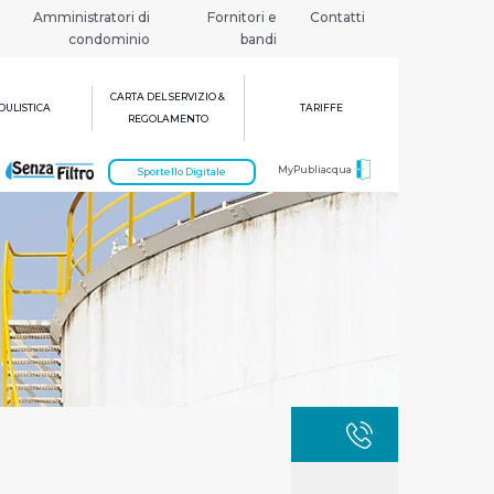
Amministratori di
Fornitori e
Contatti
condominio
bandi
CARTA DEL SERVIZIO &
ULISTICA
TARIFFE
REGOLAMENTO
MyPubliacqua
Sportello Digitale
GUASTI
800 3