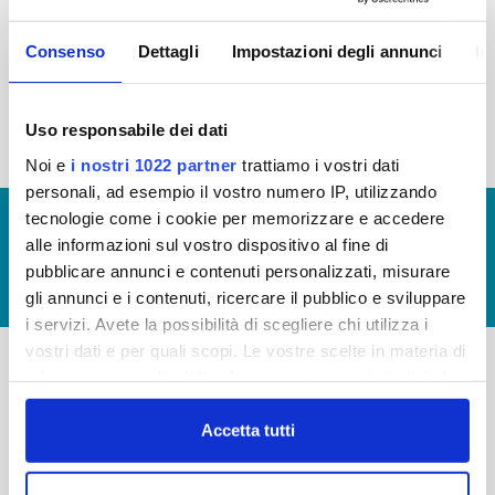
2015
2014
2013
2012
Consenso
Dettagli
Impostazioni degli annunci
In
2011
2010
2009
2008
2007
2006
2005
Uso responsabile dei dati
Noi e
i nostri 1022 partner
trattiamo i vostri dati
personali, ad esempio il vostro numero IP, utilizzando
tecnologie come i cookie per memorizzare e accedere
© Copyright 2017 - 2026
GLOSSARIO
alle informazioni sul vostro dispositivo al fine di
GIUDICA IL SERVIZIO
pubblicare annunci e contenuti personalizzati, misurare
LAVORA CON NOI
gli annunci e i contenuti, ricercare il pubblico e sviluppare
i servizi. Avete la possibilità di scegliere chi utilizza i
vostri dati e per quali scopi. Le vostre scelte in materia di
privacy sono applicabili solo su questa proprietà digitale
-
-
in cui avete effettuato le vostre scelte. È possibile
modificare o revocare il proprio consenso in qualsiasi
Accetta tutti
Publiacqua S.p.A
FAQ
momento dalla Dichiarazione sui cookie o facendo clic
Via Villamagna 90/c -
PRIVACY POLICY
sull'icona di attivazione della privacy.
50126 Fi