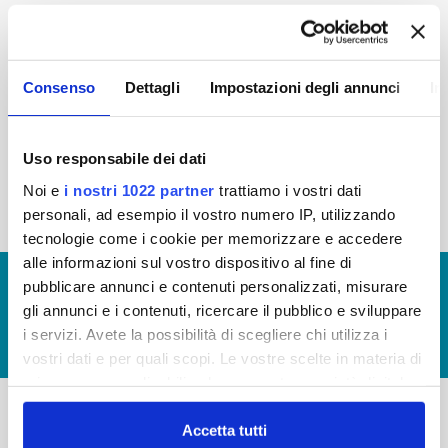
2015
2014
2013
2012
2011
2010
2009
2008
Consenso
Dettagli
Impostazioni degli annunci
In
2007
2006
2005
Uso responsabile dei dati
Noi e
i nostri 1022 partner
trattiamo i vostri dati
« prima
‹ precedente
1
2
3
personali, ad esempio il vostro numero IP, utilizzando
tecnologie come i cookie per memorizzare e accedere
alle informazioni sul vostro dispositivo al fine di
© Copyright 2017 - 2026
GLOSSARIO
pubblicare annunci e contenuti personalizzati, misurare
gli annunci e i contenuti, ricercare il pubblico e sviluppare
GIUDICA IL SERVIZIO
i servizi. Avete la possibilità di scegliere chi utilizza i
LAVORA CON NOI
vostri dati e per quali scopi. Le vostre scelte in materia di
privacy sono applicabili solo su questa proprietà digitale
in cui avete effettuato le vostre scelte. È possibile
modificare o revocare il proprio consenso in qualsiasi
Accetta tutti
-
-